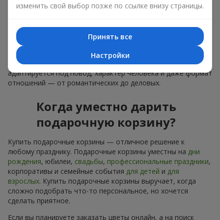
изменить свой выбор позже по ссылке внизу страницы.
лаконичное оформление и изысканный букет, как
финальный акцент — стоит купить подарочные корзины,
чтобы всё это оказалось в ваших руках.
Принять все
Купить подарочные корзины — это не просто приобрести
банальную вещь. Сегодня купить подарочные корзины —
Настройки
это универсальный подарок для всех, который легко
адаптируется под повод, характер человека и даже формат
отношений — от романтических до деловых.
Когда уместно дарить
подарочную корзину?
Купить подарочные корзины — отличное решение к
любому празднику. Подарочные корзины уместны на
дни
рождения
, юбилеи,
свадьбы
,
профессиональные праздники
,
корпоративы и семейные события
для детей
и
для
взрослых
. Купить подарочные корзины выручает, когда
сложно подобрать что-то персональное, но хочется
сделать приятное.
Если вы планируете заказать цветы онлайн, а на поиск