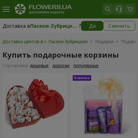
Доставка в
Пасеки-Зубрицкие
?
Да
Сменить
Доставка в
Пасеки-Зубрицкие
|
бесплатно
Доставка цветов в г. Пасеки-Зубрицкие
> Подарки > Подаро
Купить подарочные корзины
Cортировка:
дешевые
дорогие
популярные