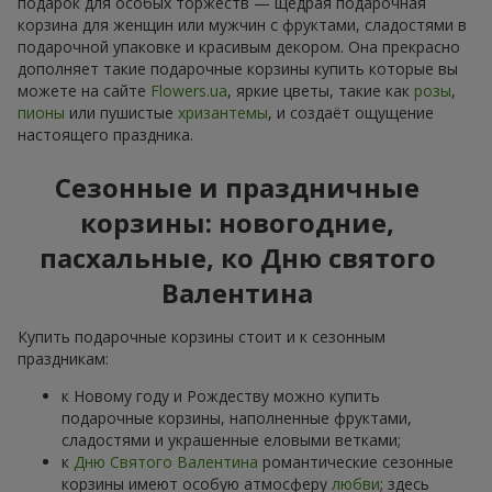
подарок для особых торжеств — щедрая подарочная
корзина для женщин или мужчин с фруктами, сладостями в
подарочной упаковке и красивым декором. Она прекрасно
дополняет такие подарочные корзины купить которые вы
можете на сайте
Flowers.ua
, яркие цветы, такие как
розы
,
пионы
или пушистые
хризантемы
, и создаёт ощущение
настоящего праздника.
Сезонные и праздничные
корзины: новогодние,
пасхальные, ко Дню святого
Валентина
Купить подарочные корзины стоит и к сезонным
праздникам:
к Новому году и Рождеству можно купить
подарочные корзины, наполненные фруктами,
сладостями и украшенные еловыми ветками;
к
Дню Святого Валентина
романтические сезонные
корзины имеют особую атмосферу
любви
; здесь