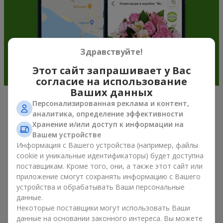
Здравствуйте!
Этот сайт запрашивает у Вас
согласие на использование
Ваших данных
Персонализированная реклама и контент,
Подарочные корзины —
аналитика, определение эффективности
универсальный подарок к любому
Хранение и/или доступ к информации на
Вашем устройстве
празднику
Информация с Вашего устройства (например, файлы
cookie и уникальные идентификаторы) будет доступна
Если вы ищете универсальный подарок, но времени в
поставщикам. Кроме того, они, а также этот сайт или
обрез, у нас есть для вас отличное проверенное решение:
приложение смогут сохранять информацию с Вашего
вы можете купить подарочные корзины. Подарочная
устройства и обрабатывать Ваши персональные
корзина с изысканными угощениями к празднику, фруктами,
данные.
вкусным чаем или даже алкогольными напитками
Некоторые поставщики могут использовать Ваши
становится идеальным дополнением к цветам или
данные на основании законного интереса. Вы можете
самостоятельным презентом. Идеальный набор,