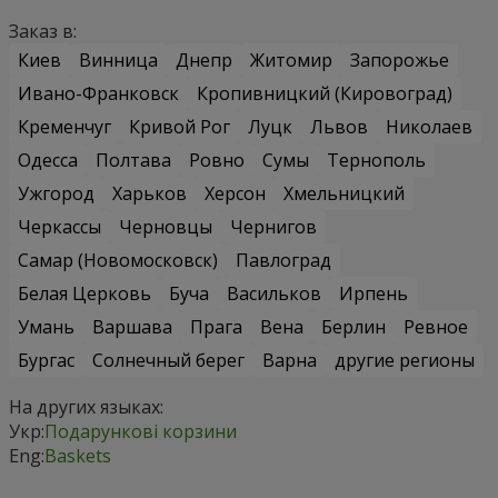
Заказ в:
Киев
Винница
Днепр
Житомир
Запорожье
Ивано-Франковск
Кропивницкий (Кировоград)
Кременчуг
Кривой Рог
Луцк
Львов
Николаев
Одесса
Полтава
Ровно
Сумы
Тернополь
Ужгород
Харьков
Херсон
Хмельницкий
Черкассы
Черновцы
Чернигов
Самар (Новомосковск)
Павлоград
Белая Церковь
Буча
Васильков
Ирпень
Умань
Варшава
Прага
Вена
Берлин
Ревное
Бургас
Солнечный берег
Варна
другие регионы
На других языках:
Укр:
Подарункові корзини
Eng:
Baskets