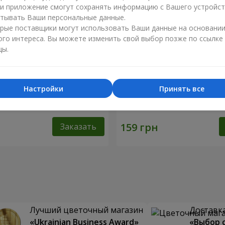
ли приложение смогут сохранять информацию с Вашего устройст
тывать Ваши персональные данные.
рые поставщики могут использовать Ваши данные на основани
ого интереса. Вы можете изменить свой выбор позже по ссылке
цы.
Настройки
Принять все
й (в латках) 30 см
Мишка (бежевый) 40 см
Заказать
Лучший цветочный магазин
Доставка
«Ukrainian Business Award»
«Выбор 