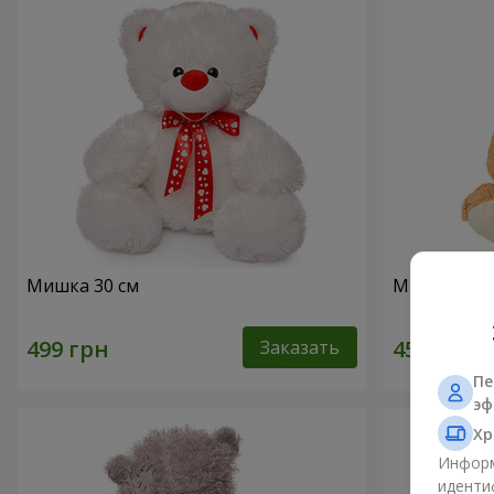
Мишка 30 см
Милый мишк
Заказать
Пе
эф
Хр
Информ
иденти