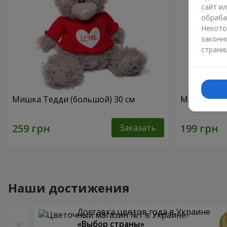
сайт и
обраба
Некото
законн
страни
Мишка Тедди (большой) 30 см
Мишка белы
Заказать
Наши достижения
Доставка цветов года в Украине
«Выбор страны»