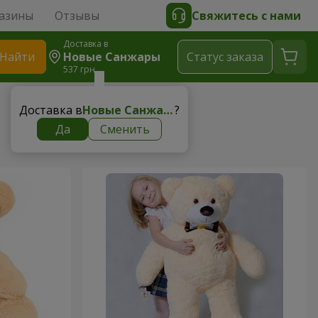
азины
Отзывы
Свяжитесь с нами
Доставка в
Найти
Новые Санжары
Cтатус заказа
537 грн
Доставка в
Новые Санжары
?
Да
Сменить