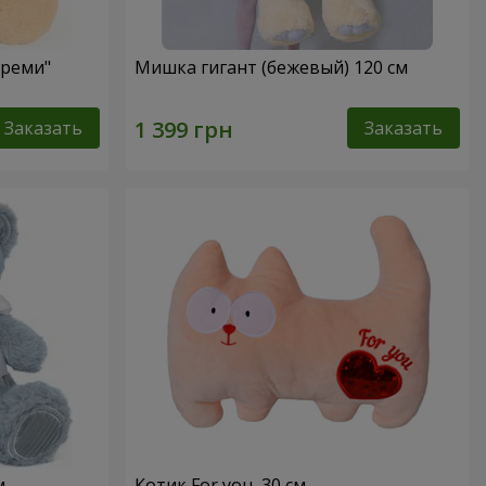
Креми"
Мишка гигант (бежевый) 120 см
Заказать
Заказать
м
Котик For you, 30 см