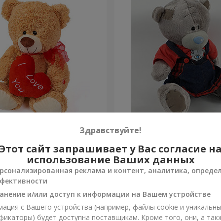
а (с сердцем) 30 см
Мишка Тедди (девочка) 2
Здравствуйте!
Этот сайт запрашивает у Вас согласие н
Заказать
использование Ваших данных
рсонализированная реклама и контент, аналитика, опреде
фективности
анение и/или доступ к информации на Вашем устройстве
ация с Вашего устройства (например, файлы cookie и уникальн
фикаторы) будет доступна поставщикам. Кроме того, они, а так