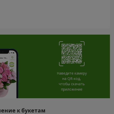
Наведите камеру
на QR-код,
чтобы скачать
приложение
ение к букетам