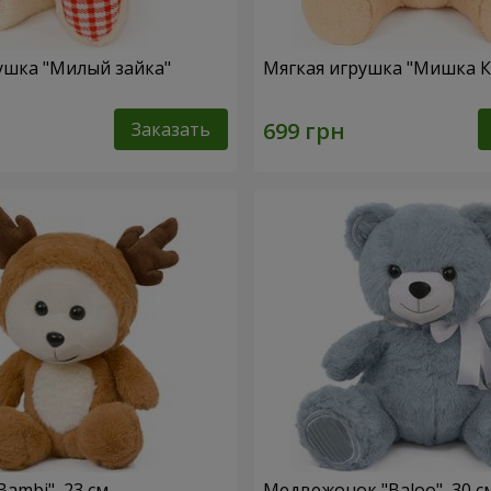
ушка "Милый зайка"
Мягкая игрушка "Мишка 
Заказать
ambi", 23 см
Медвежонок "Baloo", 30 с