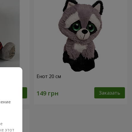
0 см
Енот 20 см
а
Заказать
Заказать
ление
ые
же этот