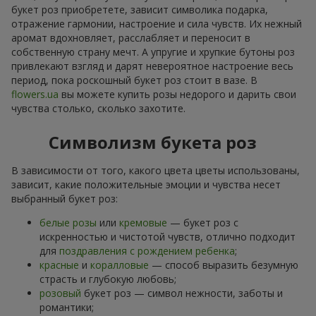
букет роз приобретете, зависит символика подарка,
отражение гармонии, настроение и сила чувств. Их нежный
аромат вдохновляет, расслабляет и переносит в
собственную страну мечт. А упругие и хрупкие бутоны роз
привлекают взгляд и дарят невероятное настроение весь
период, пока роскошный букет роз стоит в вазе. В
flowers.ua
вы можете купить розы недорого и дарить свои
чувства столько, сколько захотите.
Символизм букета роз
В зависимости от того, какого цвета цветы использованы,
зависит, какие положительные эмоции и чувства несет
выбранный букет роз:
белые розы
или
кремовые
— букет роз с
искренностью и чистотой чувств, отлично подходит
для
поздравления с рождением ребенка
;
красные
и
коралловые
— способ выразить безумную
страсть и глубокую любовь;
розовый
букет роз — символ нежности, заботы и
романтики;