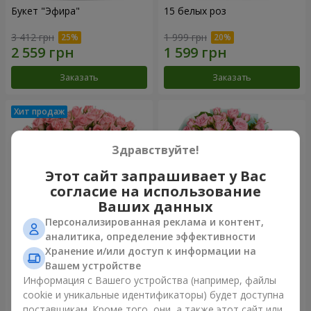
Букет "Эфира"
15 белых роз
3 412 грн
1 999 грн
Заказать
Заказать
Здравствуйте!
Этот сайт запрашивает у Вас
согласие на использование
Ваших данных
Персонализированная реклама и контент,
аналитика, определение эффективности
Хранение и/или доступ к информации на
Цветы в коробке "Розовый
Композиция "Баллада о
оазис"
маме"
Вашем устройстве
2 749 грн
2 249 грн
Информация с Вашего устройства (например, файлы
cookie и уникальные идентификаторы) будет доступна
поставщикам. Кроме того, они, а также этот сайт или