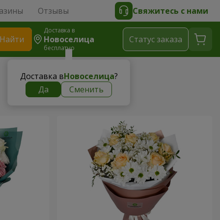
азины
Отзывы
Свяжитесь с нами
Доставка в
Найти
Новоселица
Cтатус заказа
бесплатно
Доставка в
Новоселица
?
Да
Сменить