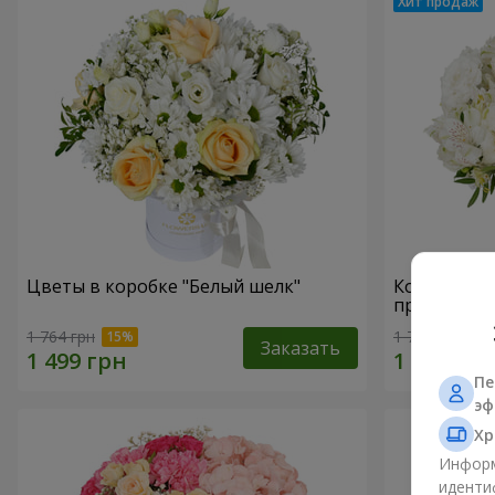
Цветы в коробке "Белый шелк"
Композици
прикоснов
1 764 грн
1 732 грн
Заказать
Пе
эф
Хр
Информ
иденти