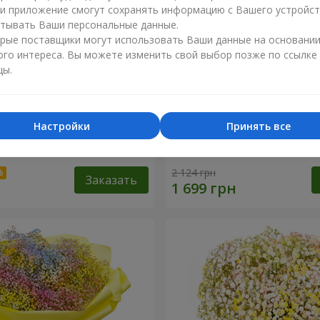
ли приложение смогут сохранять информацию с Вашего устройст
тывать Ваши персональные данные.
рые поставщики могут использовать Ваши данные на основани
ого интереса. Вы можете изменить свой выбор позже по ссылке
цы.
Настройки
Принять все
робке "Помпадур"
Корзина "Ангелочек"
2 124 грн
Заказать