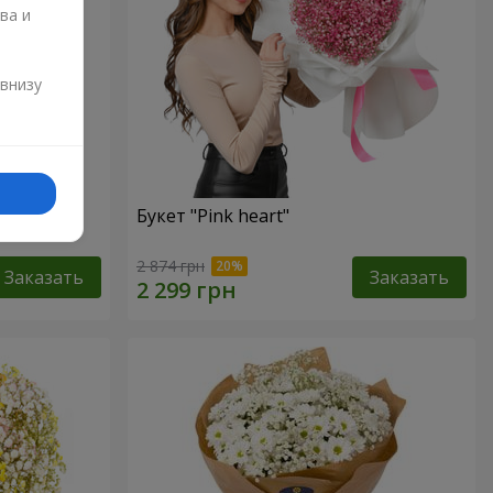
ва и
и
 внизу
Букет "Pink heart"
2 874 грн
Заказать
Заказать