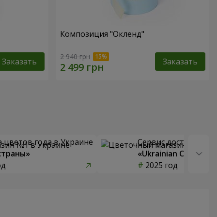
Композиция "Окленд"
2 940 грн
Заказать
Заказать
 цветов года в Украине
Сервис доставки цв
страны»
«Ukrainian Choice»
од
2025 год