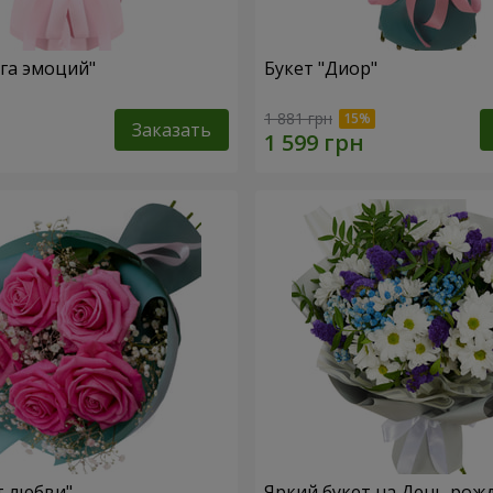
уга эмоций"
Букет "Диор"
1 881 грн
Заказать
т любви"
Яркий букет на День рож