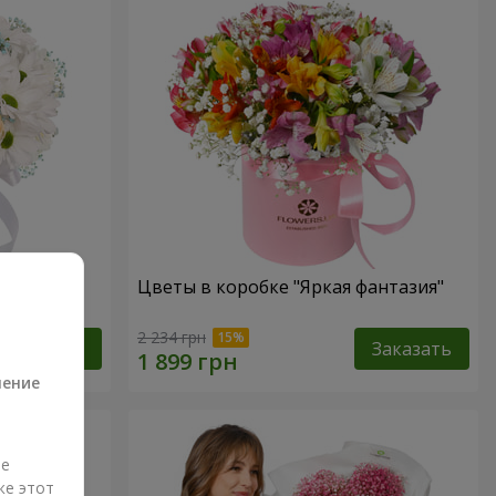
 не
Цветы в коробке "Яркая фантазия"
а
2 234 грн
Заказать
Заказать
ление
ые
же этот