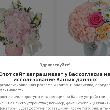
я "Нежное
Цветы в коробке "Счастья
Здравствуйте!
ение"
избежать"
Этот сайт запрашивает у Вас согласие н
1 599 грн
Заказать
использование Ваших данных
рсонализированная реклама и контент, аналитика, опреде
фективности
анение и/или доступ к информации на Вашем устройстве
ация с Вашего устройства (например, файлы cookie и уникальн
фикаторы) будет доступна поставщикам. Кроме того, они, а так