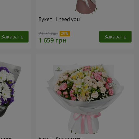
Букет "I need you"
2 074 грн
Заказать
Заказать
дения
Букет "Крещатик"