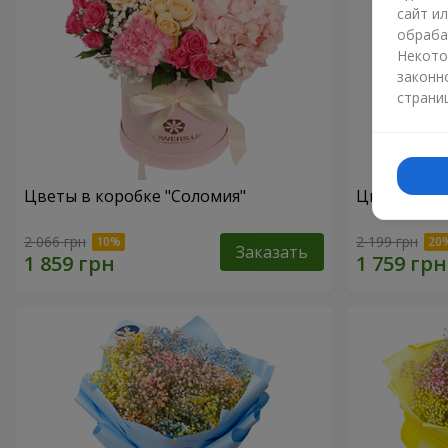
сайт и
обраба
Некото
законн
страни
Цветы в коробке "Соломия"
Цветы в ко
2 066 грн
2 199 грн
Заказать