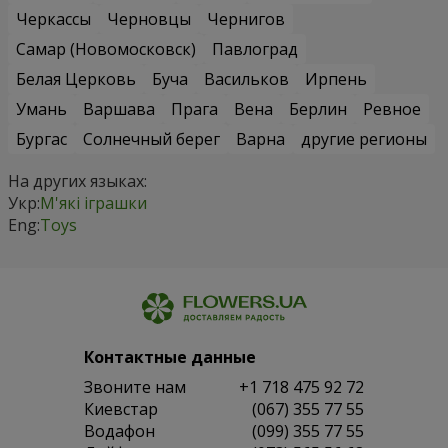
Черкассы
Черновцы
Чернигов
Самар (Новомосковск)
Павлоград
Белая Церковь
Буча
Васильков
Ирпень
Умань
Варшава
Прага
Вена
Берлин
Ревное
Бургас
Солнечный берег
Варна
другие регионы
На других языках:
Укр:
М'які іграшки
Eng:
Toys
Контактные данные
Звоните нам
+1 718 475 92 72
Киевстар
(067) 355 77 55
Водафон
(099) 355 77 55