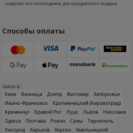
содержит все необходимое для праздничного подарка.
Способы оплаты
Заказ в:
Киев
Винница
Днепр
Житомир
Запорожье
Ивано-Франковск
Кропивницкий (Кировоград)
Кременчуг
Кривой Рог
Луцк
Львов
Николаев
Одесса
Полтава
Ровно
Сумы
Тернополь
Ужгород
Харьков
Херсон
Хмельницкий