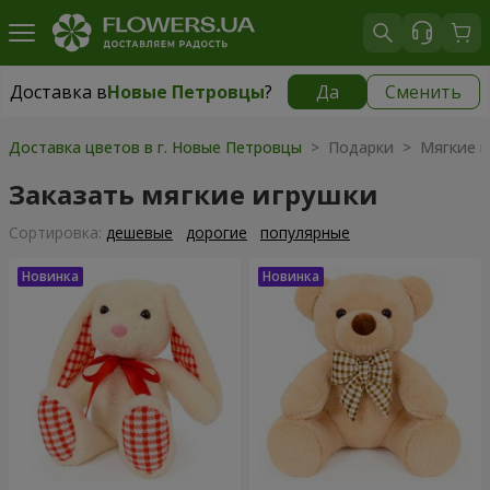
Доставка в
Новые Петровцы
?
Да
Сменить
Доставка в
Новые Петровцы
|
бесплатно
Доставка цветов в г. Новые Петровцы
> Подарки > Мягкие и
Заказать мягкие игрушки
Cортировка:
дешевые
дорогие
популярные