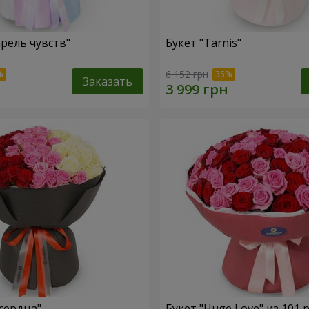
арель чувств"
Букет "Tarnis"
6 152 грн
Заказать
 сердца"
Букет "Huge Love" из 101 