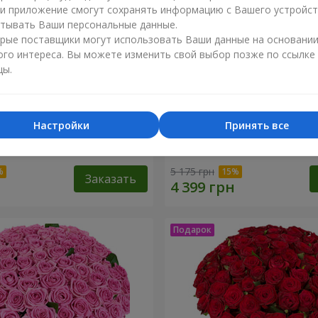
ли приложение смогут сохранять информацию с Вашего устройст
тывать Ваши персональные данные.
рые поставщики могут использовать Ваши данные на основани
ого интереса. Вы можете изменить свой выбор позже по ссылке
цы.
Настройки
Принять все
оз
51 белая хризантема
5 175 грн
Заказать