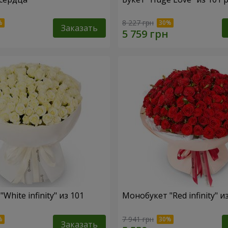
8 227 грн
Заказать
White infinity" из 101
Монобукет "Red infinity" и
7 941 грн
Заказать