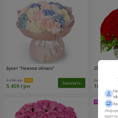
Букет "Нежное облако"
251 красна
8 398 грн
24 227 грн
Заказать
Пе
эф
Хр
Информ
иденти