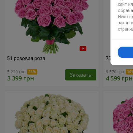
сайт и
обраба
Некото
законн
страни
51 розовая роза
75 белых р
5 229 грн
6 570 грн
Заказать