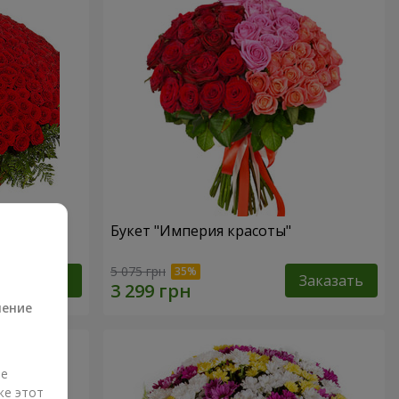
Букет "Империя красоты"
а
5 075 грн
Заказать
Заказать
ление
ые
же этот