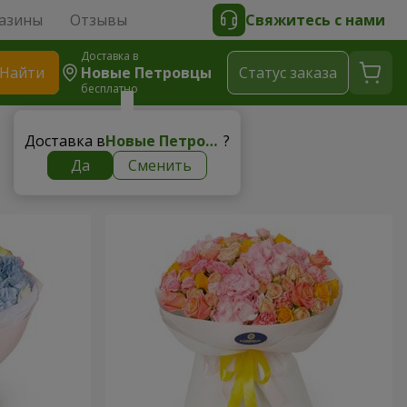
азины
Отзывы
Свяжитесь с нами
Доставка в
Найти
Новые Петровцы
Cтатус заказа
бесплатно
Доставка в
Новые Петровцы
?
Да
Сменить