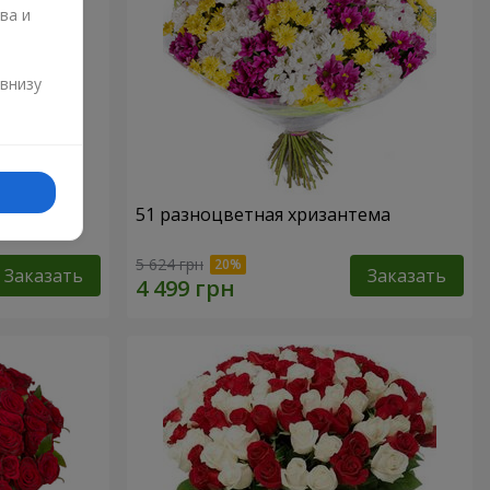
ва и
и
 внизу
51 разноцветная хризантема
5 624 грн
Заказать
Заказать