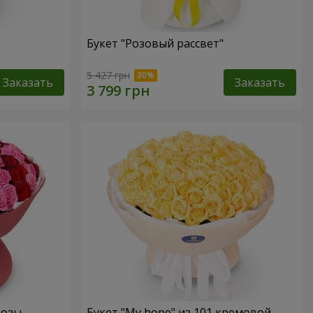
Букет "Розовый рассвет"
5 427 грн
Заказать
Заказать
розы
Букет "My hope" из 101 кремовой