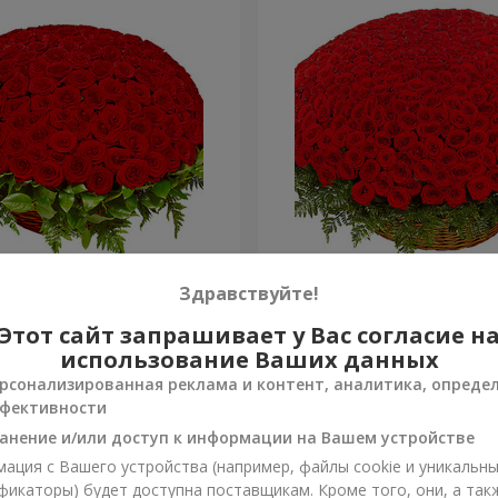
я роза
501 красная роза
Здравствуйте!
Этот сайт запрашивает у Вас согласие н
56 289 грн
Заказать
использование Ваших данных
рсонализированная реклама и контент, аналитика, опреде
фективности
анение и/или доступ к информации на Вашем устройстве
ация с Вашего устройства (например, файлы cookie и уникальн
фикаторы) будет доступна поставщикам. Кроме того, они, а так