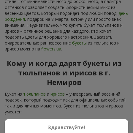
стиле – от минималистичного до роскошного, а палитра
оттенков позволяет создать флористический микс из
весенних цветов, который подойдет под любой повод:
день
рождения
, подарок на 8 Марта, встречу или просто знак
внимания. Неудивительно, что купить букет тюльпанов и
ирисов – отличное решение для каждого, кто хочет
подарить цветы для хорошего настроения. Заказать
очаровательные ранневесенние
букеты
из тюльпанов и
ирисов можно на
flowers.ua
.
Кому и когда дарят букеты из
тюльпанов и ирисов в г.
Немиров
Букет из
тюльпанов
и
ирисов
– универсальный весенний
подарок, который подходит как для официальных событий,
так и для личных моментов. Букет из тюльпанов и ирисов
уместен:
для мамы
– цветочный презент для мамы в голубо-
Здравствуйте!
желтых тонах выглядит тепло и нежно;