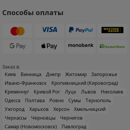
Способы оплаты
Заказ в:
Киев
Винница
Днепр
Житомир
Запорожье
Ивано-Франковск
Кропивницкий (Кировоград)
Кременчуг
Кривой Рог
Луцк
Львов
Николаев
Одесса
Полтава
Ровно
Сумы
Тернополь
Ужгород
Харьков
Херсон
Хмельницкий
Черкассы
Черновцы
Чернигов
Самар (Новомосковск)
Павлоград