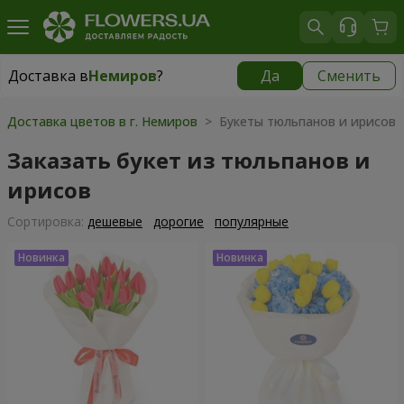
Доставка в
Немиров
?
Да
Сменить
Доставка в
Немиров
|
653 грн
Доставка цветов в г. Немиров
> Букеты тюльпанов и ирисов
Заказать букет из тюльпанов и
ирисов
Cортировка:
дешевые
дорогие
популярные