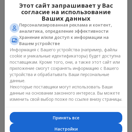
для любимой
– букет из тюльпанов и ирисов
Этот сайт запрашивает у Вас
выглядит как изысканный романтический жест;
согласие на использование
для женщины на работе
– сдержанное и элегантное
Ваших данных
решение;
на день рождения
– цветы в виде букета из
Персонализированная реклама и контент,
тюльпанов и ирисов добавляют праздника и
аналитика, определение эффективности
свежести.
Хранение и/или доступ к информации на
Вашем устройстве
В каждом случае композиция из нежных бутонов
Информация с Вашего устройства (например, файлы
тюльпанов и ирисов подчеркивает заботу и внимание к
cookie и уникальные идентификаторы) будет доступна
деталям.
поставщикам. Кроме того, они, а также этот сайт или
приложение смогут сохранять информацию с Вашего
Психология цветов в букетах
устройства и обрабатывать Ваши персональные
из тюльпанов и ирисов
данные.
Некоторые поставщики могут использовать Ваши
данные на основании законного интереса. Вы можете
Цвета в весенней флористике имеют большое значение.
Голубо-желтые оттенки в композиции символизируют
изменить свой выбор позже по ссылке внизу страницы.
надежду, спокойствие и жизненную энергию. Это
классическое сочетание контрастных цветов в
букете
из
тюльпанов и ирисов выглядит свежо и элегантно. Желтые
Принять все
тюльпаны дарят ощущение радости, а
синие и фиолетовые
ирисы
– спокойствие и стабильность. Такой букет создаёт
Настройки