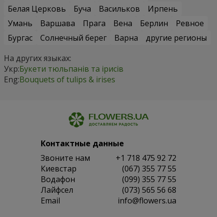
Белая Церковь
Буча
Васильков
Ирпень
Умань
Варшава
Прага
Вена
Берлин
Ревное
Бургас
Солнечный берег
Варна
другие регионы
На других языках:
Укр:
Букети тюльпанів та ірисів
Eng:
Bouquets of tulips & irises
Контактные данные
Звоните нам
+1 718 475 92 72
Киевстар
(067) 355 77 55
Водафон
(099) 355 77 55
Лайфсел
(073) 565 56 68
Email
info@flowers.ua