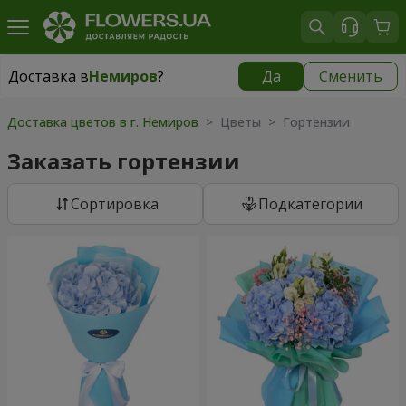
Доставка в
Немиров
?
Да
Сменить
Доставка в
Немиров
|
653 грн
Доставка цветов в г. Немиров
> Цветы > Гортензии
Заказать гортензии
Cортировка
Подкатегории