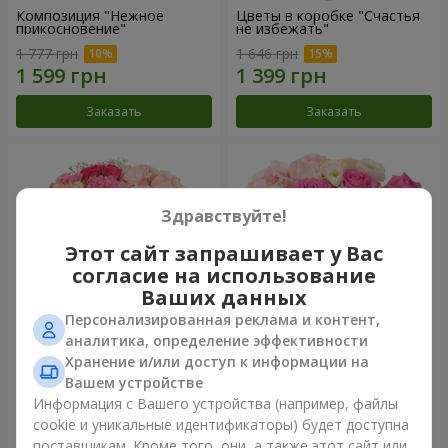
Композиция "Нежное
Цветы в коробке "Счастья
прикосновение"
не избежать"
1 777 грн
1 646 грн
Заказать
Заказать
Здравствуйте!
Этот сайт запрашивает у Вас
согласие на использование
Ваших данных
Персонализированная реклама и контент,
аналитика, определение эффективности
Хранение и/или доступ к информации на
Цветы в коробке "Соломия"
Композиция "Barbie"
Вашем устройстве
2 110 грн
2 532 грн
Информация с Вашего устройства (например, файлы
cookie и уникальные идентификаторы) будет доступна
поставщикам. Кроме того, они, а также этот сайт или