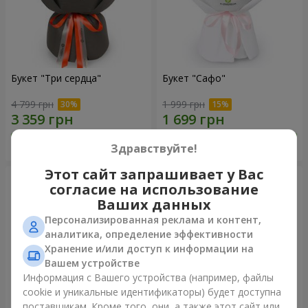
Букет "Три сердца"
Букет "Сафо"
4 799 грн
1 999 грн
Заказать
Заказать
Здравствуйте!
Этот сайт запрашивает у Вас
согласие на использование
Ваших данных
Персонализированная реклама и контент,
аналитика, определение эффективности
Хранение и/или доступ к информации на
Вашем устройстве
Информация с Вашего устройства (например, файлы
cookie и уникальные идентификаторы) будет доступна
поставщикам. Кроме того, они, а также этот сайт или