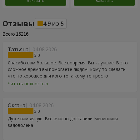
Заказать
Заказать
Отзывы
4.9
из
5
Всего
15216
Татьяна
04.08.2026
5
Спасибо вам большое. Все вовремя. Вы - лучшие. В это
сложное время вы помогаете людям- кому то сделать
что то хорошее для кого то, а кому то просто
порадоваться цветам, подарку, тортику, поздравлению.
Читать полностью
Особенно, если человек сам себе не может купить даже
в свой День Рождения. Спасибо
Оксана
04.08.2026
5
Дуже вам дякую. Все вчасно доставили.Іменинниця
задоволена