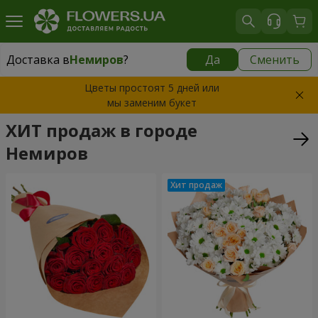
Доставка в
Немиров
?
Да
Сменить
Доставка в
Немиров
|
653 грн
Цветы простоят 5 дней или
мы заменим букет
ХИТ продаж в городе
Немиров