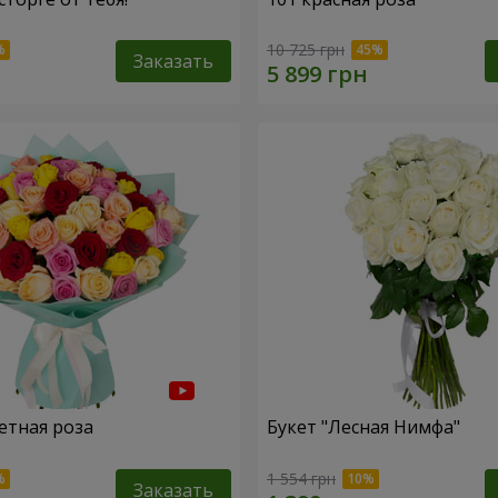
10 725 грн
Заказать
етная роза
Букет "Лесная Нимфа"
1 554 грн
Заказать