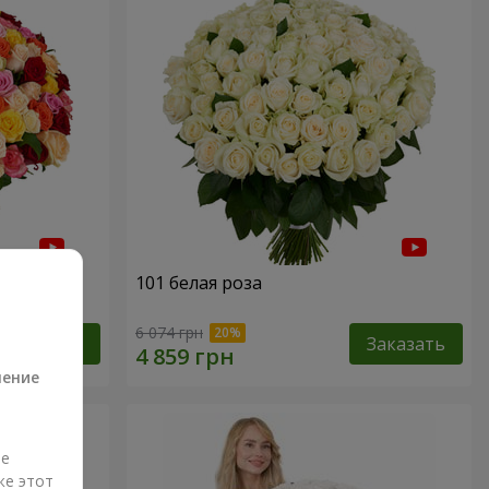
101 белая роза
а
6 074 грн
Заказать
Заказать
ление
ые
же этот