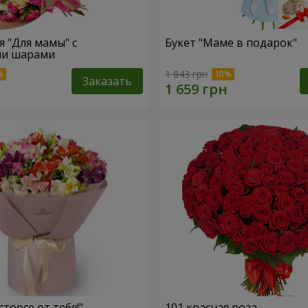
" с
Букет "Маме в подарок"
и шарами
1 843 грн
Заказать
сторге от тебя!"
101 красная роза