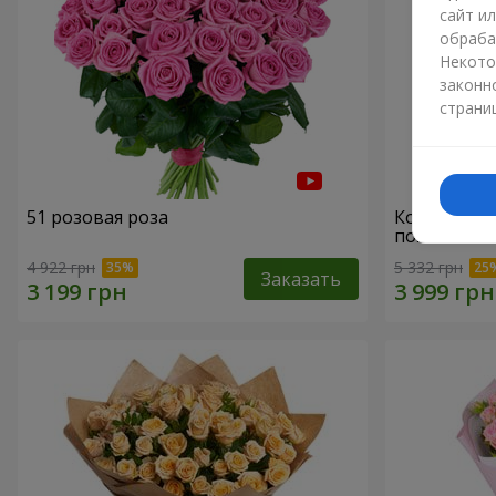
сайт и
обраба
Некото
законн
страни
51 розовая роза
Корзина "С
пожеланиям
4 922 грн
5 332 грн
Заказать