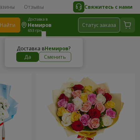
азины
Отзывы
Свяжитесь с нами
Доставка в
Найти
Немиров
Cтатус заказа
653 грн
Доставка в
Немиров
?
Да
Сменить