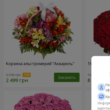
Корзина альстромерий "Акварель"
151 красна
2 940 грн
15 744 грн
Заказать
Пе
эф
Хр
Информ
иденти