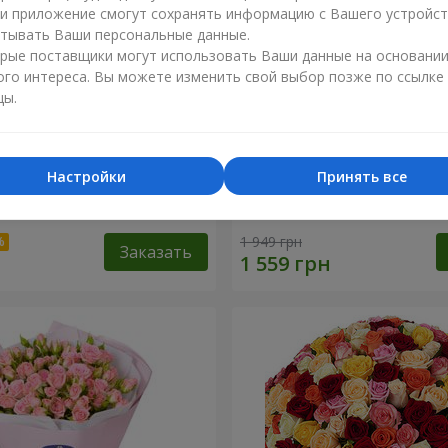
ли приложение смогут сохранять информацию с Вашего устройст
тывать Ваши персональные данные.
рые поставщики могут использовать Ваши данные на основани
ого интереса. Вы можете изменить свой выбор позже по ссылке
цы.
Настройки
Принять все
 наилучшими
Корзина "Ангелочек"
и!"
1 949 грн
Заказать