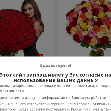
я роза
101 разноцветная роза
Здравствуйте!
Этот сайт запрашивает у Вас согласие н
8 091 грн
Заказать
использование Ваших данных
рсонализированная реклама и контент, аналитика, опреде
фективности
анение и/или доступ к информации на Вашем устройстве
ация с Вашего устройства (например, файлы cookie и уникальн
фикаторы) будет доступна поставщикам. Кроме того, они, а так