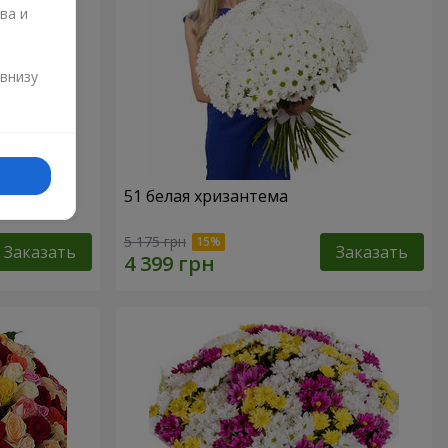
ва и
и
 внизу
51 белая хризантема
5 175 грн
Заказать
Заказать