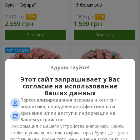
Букет "Эфира"
15 белых роз
3 412 грн
1 999 грн
Заказать
Заказать
Здравствуйте!
Этот сайт запрашивает у Вас
согласие на использование
Ваших данных
Персонализированная реклама и контент,
аналитика, определение эффективности
Хранение и/или доступ к информации на
Цветы в коробке "Розовый
Композиция "Баллада о
оазис"
маме"
Вашем устройстве
2 749 грн
2 249 грн
Информация с Вашего устройства (например, файлы
cookie и уникальные идентификаторы) будет доступна
поставщикам. Кроме того, они, а также этот сайт или