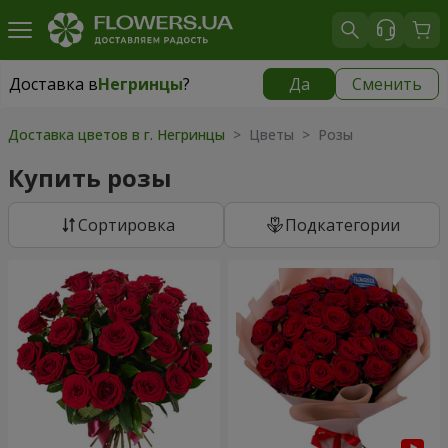
Доставка в
Негринцы
?
Да
Сменить
Доставка в
Негринцы
|
769 грн
Доставка цветов в г. Негринцы
> Цветы > Розы
Купить розы
Cортировка
Подкатегории