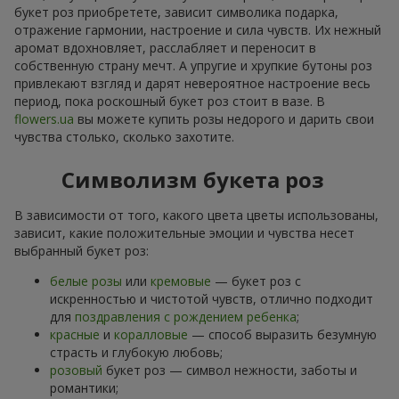
букет роз приобретете, зависит символика подарка,
отражение гармонии, настроение и сила чувств. Их нежный
аромат вдохновляет, расслабляет и переносит в
собственную страну мечт. А упругие и хрупкие бутоны роз
привлекают взгляд и дарят невероятное настроение весь
период, пока роскошный букет роз стоит в вазе. В
flowers.ua
вы можете купить розы недорого и дарить свои
чувства столько, сколько захотите.
Символизм букета роз
В зависимости от того, какого цвета цветы использованы,
зависит, какие положительные эмоции и чувства несет
выбранный букет роз:
белые розы
или
кремовые
— букет роз с
искренностью и чистотой чувств, отлично подходит
для
поздравления с рождением ребенка
;
красные
и
коралловые
— способ выразить безумную
страсть и глубокую любовь;
розовый
букет роз — символ нежности, заботы и
романтики;