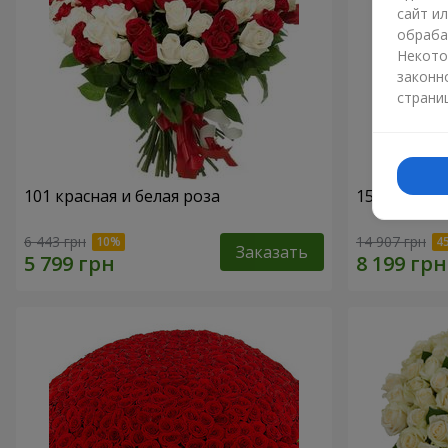
сайт и
обраба
Некото
законн
страни
101 красная и белая роза
151 красна
6 443 грн
14 907 грн
Заказать