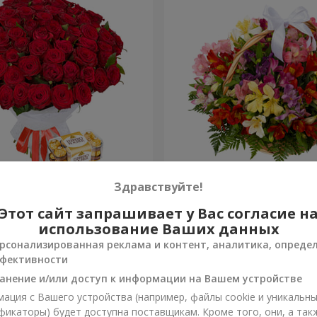
 роз
Корзина альстромерий "А
Здравствуйте!
Этот сайт запрашивает у Вас согласие н
3 764 грн
Заказать
использование Ваших данных
рсонализированная реклама и контент, аналитика, опреде
фективности
анение и/или доступ к информации на Вашем устройстве
ация с Вашего устройства (например, файлы cookie и уникальн
фикаторы) будет доступна поставщикам. Кроме того, они, а так