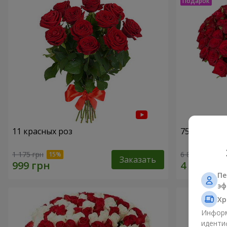
11 красных роз
75 красных
1 175 грн
6 856 грн
Заказать
Пе
эф
Хр
Информ
иденти