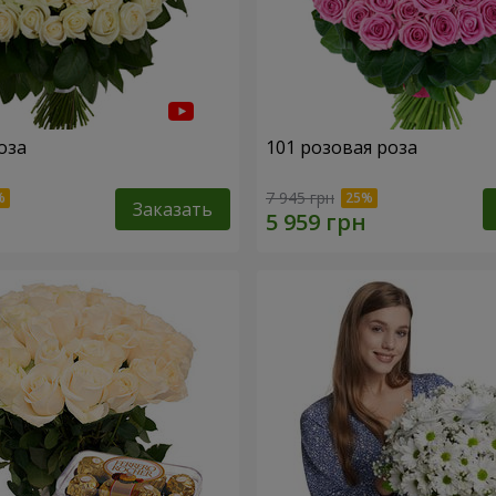
оза
101 розовая роза
7 945 грн
Заказать