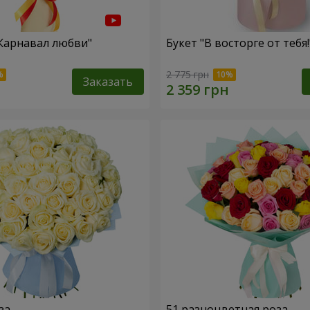
"Карнавал любви"
Букет "В восторге от тебя!
2 775 грн
Заказать
за
51 разноцветная роза