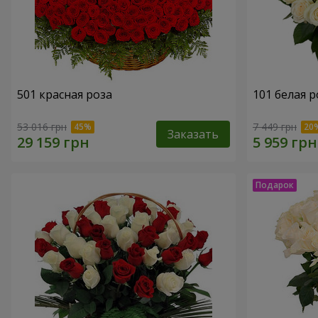
501 красная роза
101 белая р
53 016 грн
7 449 грн
Заказать