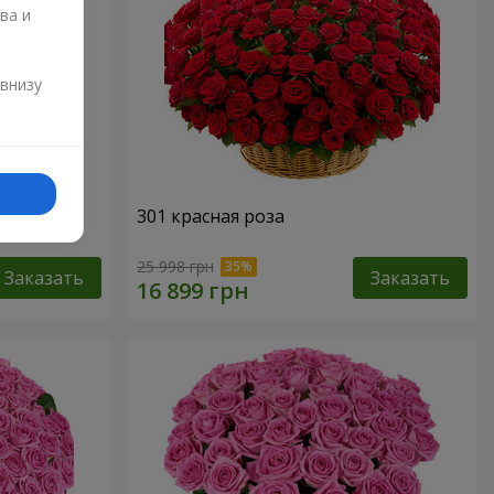
ва и
и
 внизу
301 красная роза
25 998 грн
Заказать
Заказать