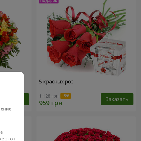
кварель"
5 красных роз
а
1 128 грн
Заказать
Заказать
ление
ые
же этот