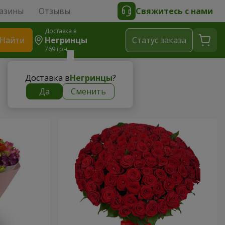
азины
Отзывы
Свяжитесь с нами
Доставка в
Найти
Негринцы
Cтатус заказа
769 грн
Доставка в
Негринцы
?
Да
Сменить