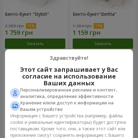
Бенто-букет "Stylish"
Бенто-букет"Bertha"
2 069 грн
1 364 грн
Заказать
Заказать
Здравствуйте!
Этот сайт запрашивает у Вас
согласие на использование
Ваших данных
Персонализированная реклама и контент,
аналитика, определение эффективности
Хранение и/или доступ к информации на
Вашем устройстве
Информация с Вашего устройства (например, файлы
Букет "Kamaliya"
Букет "Moon Dance"
cookie и уникальные идентификаторы) будет доступна
поставщикам. Кроме того, они, а также этот сайт или
3 199 грн
2 570 грн
приложение смогут сохранять информацию с Вашего