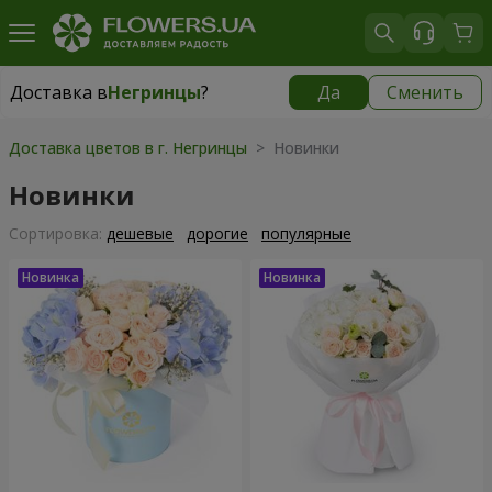
Доставка в
Негринцы
?
Да
Сменить
Доставка в
Негринцы
|
769 грн
Доставка цветов в г. Негринцы
> Новинки
Новинки
Cортировка:
дешевые
дорогие
популярные