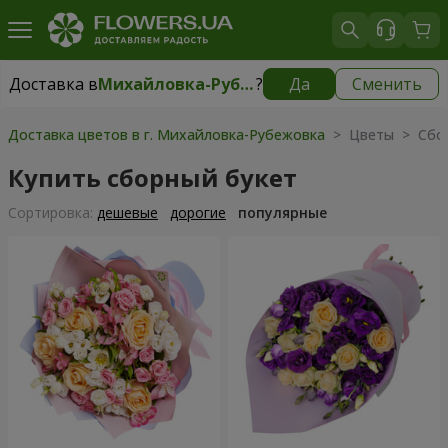
Доставка в
Михайловка-Рубежовка
?
Да
Сменить
Доставка в
Михайловка-Рубежовка
|
бесплатно
Доставка цветов в г. Михайловка-Рубежовка
> Цветы > Сбор
Купить сборный букет
Cортировка:
дешевые
дорогие
популярные