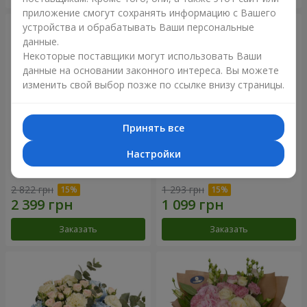
приложение смогут сохранять информацию с Вашего
устройства и обрабатывать Ваши персональные
данные.
Некоторые поставщики могут использовать Ваши
данные на основании законного интереса. Вы можете
изменить свой выбор позже по ссылке внизу страницы.
Принять все
Настройки
Букет "Дежавю"
Цветы в коробке "Мое
сердце"
2 822 грн
1 293 грн
Заказать
Заказать