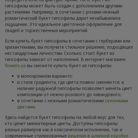
гипсофилы может быть создан с дополнением другими
растениями. Например, в сочетании с розами нежный
романтический букет гипсофилы дарит незабываемое
ощущение. Это идеальное цветочное оформление для
свадеб и торжественных мероприятий.
Если купить букет гипсофилы в сочетании с герберами или
хризантемами, вы получите стильное решение, подходящее
нестандартным личностям. Сколько стоит букет из
гипсофилы зависит от наполнения. В интернет-магазине
flowers.ua
вы сможете купить букет из гипсофилы:
в монохромном варианте;
в стиле градиента, где цвета плавно сменяются; а
наличие радужной гипсофилы позволяет менять цвет
композиции от нежно-розового до лавандового;
в сочетании с нежными романтическими
сезонными
цветами
.
Здесь найдется букет гипсофилы на любой вкус для тех,
кто ценит миниатюрные цветы. Доступны гипсофилы
разных размеров как в классическом исполнении, так и
современные стилизованные
решения в шляпной коробке