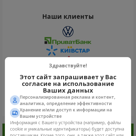
Наши клиенты
Здравствуйте!
Этот сайт запрашивает у Вас
согласие на использование
Ваших данных
Персонализированная реклама и контент,
аналитика, определение эффективности
Посмотреть все
Хранение и/или доступ к информации на
Вашем устройстве
Информация с Вашего устройства (например, файлы
cookie и уникальные идентификаторы) будет доступна
Заказывайте в приложении
поставщикам. Кроме того, они, а также этот сайт или