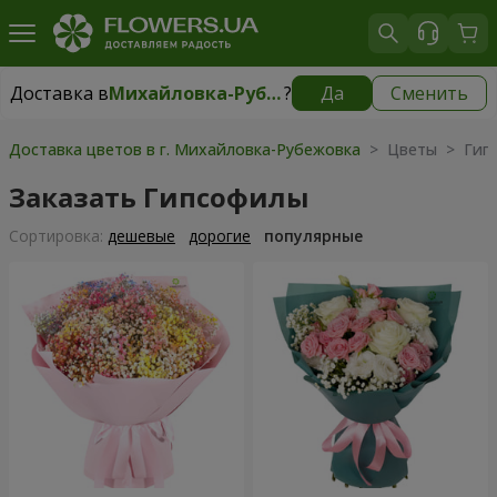
Доставка в
Михайловка-Рубежовка
?
Да
Сменить
Доставка в
Михайловка-Рубежовка
|
бесплатно
Доставка цветов в г. Михайловка-Рубежовка
> Цветы > Гип
Заказать Гипсофилы
Cортировка:
дешевые
дорогие
популярные