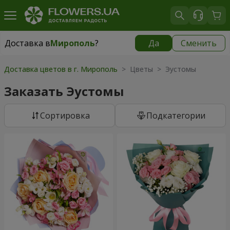
Доставка в
Мирополь
?
Да
Сменить
Доставка в
Мирополь
|
1262 грн
Доставка цветов в г. Мирополь
> Цветы > Эустомы
Заказать Эустомы
Cортировка
Подкатегории