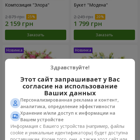
Композиция "Элора"
Букет "Модена"
2 879 грн
2 249 грн
Заказать
Заказать
Здравствуйте!
Этот сайт запрашивает у Вас
согласие на использование
Ваших данных
Персонализированная реклама и контент,
аналитика, определение эффективности
Хранение и/или доступ к информации на
Букет "Piedmont"
Композиция "Сильвия"
Вашем устройстве
5 012 грн
3 713 грн
Информация с Вашего устройства (например, файлы
cookie и уникальные идентификаторы) будет доступна
поставщикам. Кроме того, они, а также этот сайт или