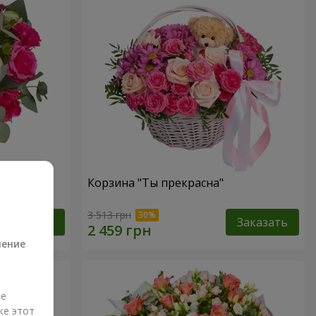
ств"
Корзина "Ты прекрасна"
а
3 513 грн
Заказать
Заказать
ление
ые
же этот