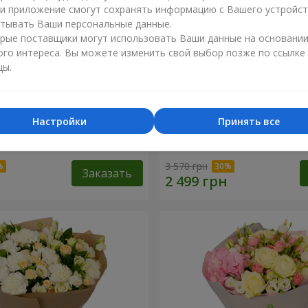
ли приложение смогут сохранять информацию с Вашего устройст
тывать Ваши персональные данные.
рые поставщики могут использовать Ваши данные на основани
ого интереса. Вы можете изменить свой выбор позже по ссылке
цы.
Настройки
Принять все
зы" с конфетами "Любимой
Композиция "Любимые гл
3 570 грн
Заказать