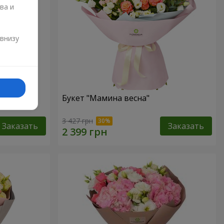
ва и
и
 внизу
аза"
Букет "Мамина весна"
3 427 грн
Заказать
Заказать