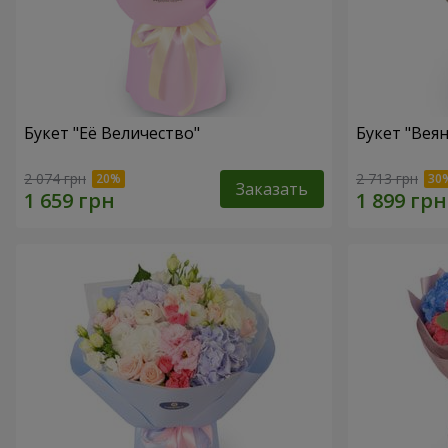
Букет "Её Величество"
Букет "Веян
2 074 грн
2 713 грн
Заказать