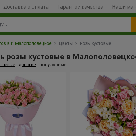
Доставка и оплата
Гарантии качества
Наши маг
тов в г. Малополовецкое
> Цветы > Розы кустовые
ть розы кустовые в Малополовецко
ешевые
дорогие
популярные