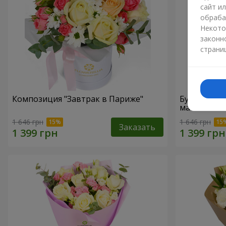
сайт и
обраба
Некото
законн
страни
Композиция "Завтрак в Париже"
Букет "Гре
маме"
1 646 грн
1 646 грн
Заказать