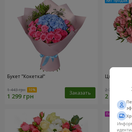
Букет "Кокетка!"
Цветы в ко
1 443 грн
2 749 грн
Заказать
Пе
эф
Хр
Информ
иденти