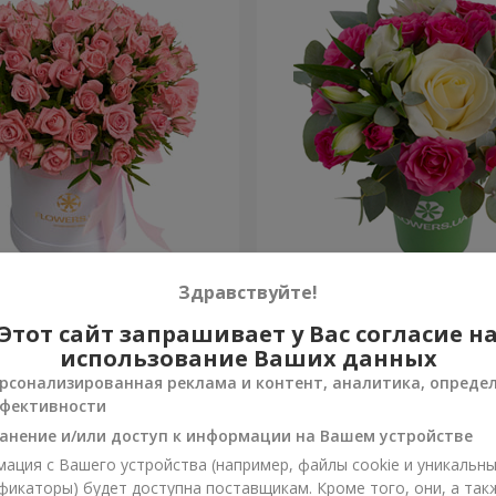
робке "Розовый оазис"
Композиция "Вспышка чув
Здравствуйте!
Этот сайт запрашивает у Вас согласие н
954 грн
Заказать
использование Ваших данных
рсонализированная реклама и контент, аналитика, опреде
фективности
анение и/или доступ к информации на Вашем устройстве
ация с Вашего устройства (например, файлы cookie и уникальн
фикаторы) будет доступна поставщикам. Кроме того, они, а так