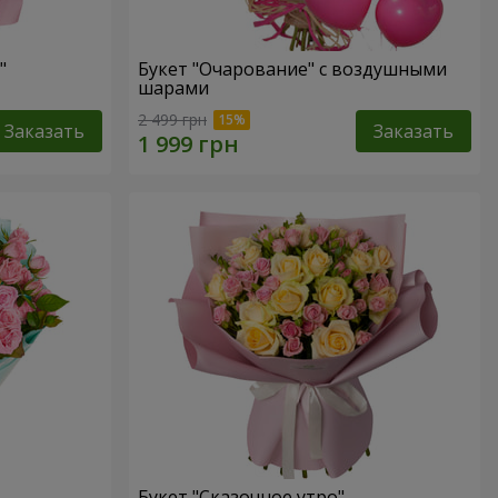
"
Букет "Очарование" с воздушными
шарами
2 499 грн
Заказать
Заказать
Букет "Сказочное утро"