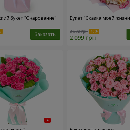
кий букет "Очарование"
Букет "Сказка моей жизни
2 332 грн
Заказать
стовых роз"
Букет кустовых роз