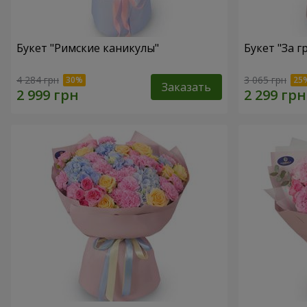
Букет "Римские каникулы"
Букет "За г
4 284 грн
3 065 грн
Заказать