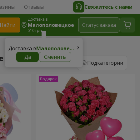
азины
Отзывы
Свяжитесь с нами
Доставка в
Найти
Малополовецкое
Cтатус заказа
510 грн
Доставка в
Малополовецкое
?
е
Да
Сменить
Подкатегории