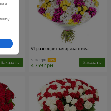
ва и
и
 внизу
51 разноцветная хризантема
5 949 грн
Заказать
Заказать