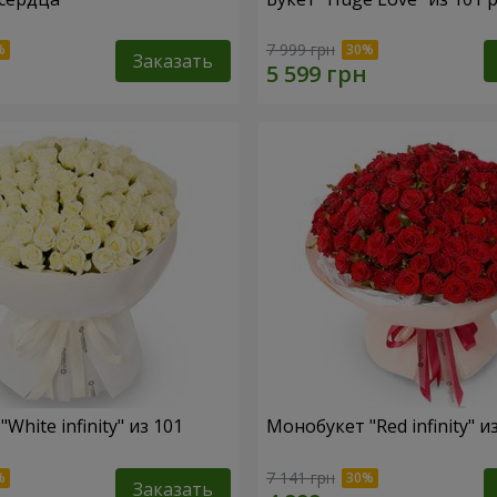
7 999 грн
Заказать
White infinity" из 101
Монобукет "Red infinity" и
7 141 грн
Заказать