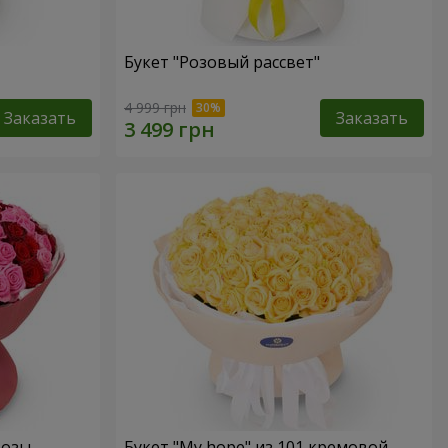
Букет "Розовый рассвет"
4 999 грн
Заказать
Заказать
розы
Букет "My hope" из 101 кремовой