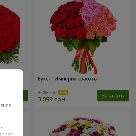
Букет "Империя красоты"
а
4 768 грн
Заказать
Заказать
ление
ые
же этот