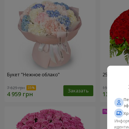
Букет "Нежное облако"
251 красна
7 629 грн
19 713 грн
Заказать
Пе
эф
Хр
Информ
иденти