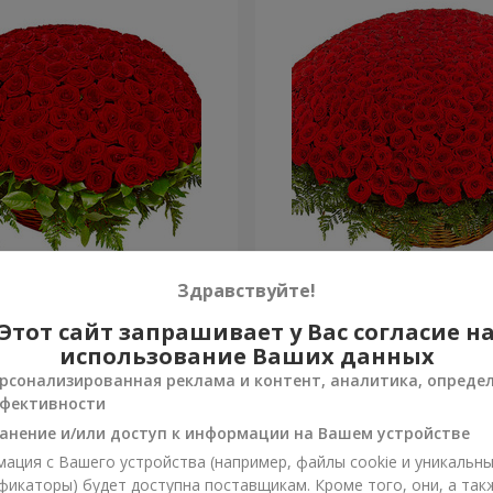
я роза
501 красная роза
Здравствуйте!
Этот сайт запрашивает у Вас согласие н
45 925 грн
Заказать
использование Ваших данных
рсонализированная реклама и контент, аналитика, опреде
фективности
анение и/или доступ к информации на Вашем устройстве
ация с Вашего устройства (например, файлы cookie и уникальн
фикаторы) будет доступна поставщикам. Кроме того, они, а так