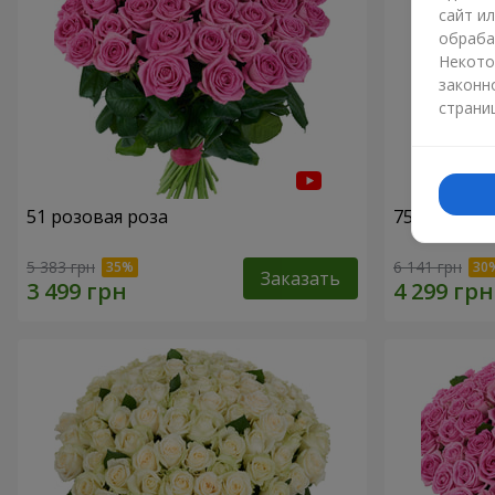
сайт и
обраба
Некото
законн
страни
51 розовая роза
75 белых р
5 383 грн
6 141 грн
Заказать