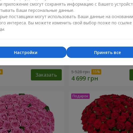
ли приложение смогут сохранять информацию с Вашего устройст
тывать Ваши персональные данные.
рые поставщики могут использовать Ваши данные на основани
ого интереса. Вы можете изменить свой выбор позже по ссылке
цы.
Настройки
Принять все
оз
51 белая хризантема
5 528 грн
Заказать