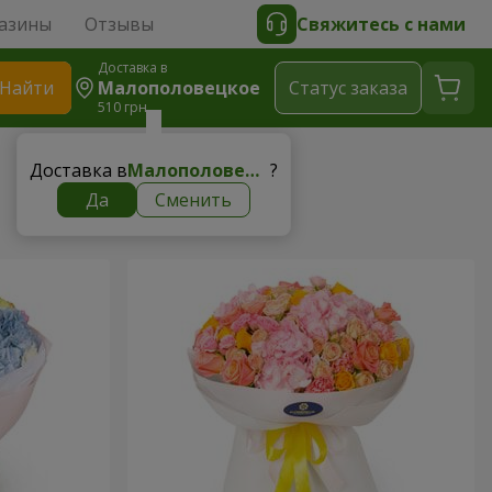
азины
Отзывы
Свяжитесь с нами
Доставка в
Найти
Малополовецкое
Cтатус заказа
510 грн
Доставка в
Малополовецкое
?
Да
Сменить