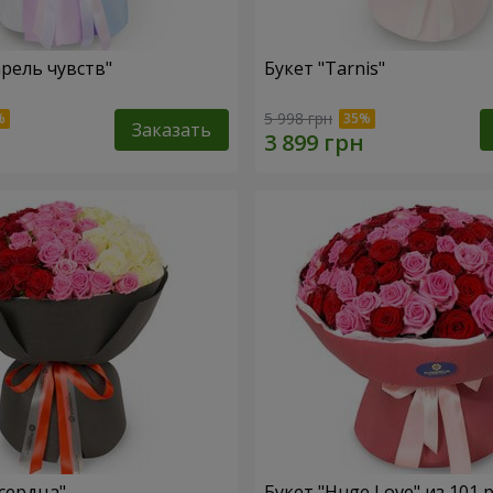
арель чувств"
Букет "Tarnis"
5 998 грн
Заказать
 сердца"
Букет "Huge Love" из 101 