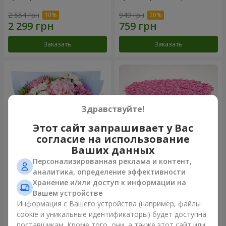
2 554 грн
949 грн
Заказать
Заказать
Здравствуйте!
Этот сайт запрашивает у Вас
согласие на использование
Ваших данных
Персонализированная реклама и контент,
Романтический букет
Цветы в коробке "101
аналитика, определение эффективности
"Небеса"
розовая роза"
Хранение и/или доступ к информации на
2 074 грн
8 513 грн
Вашем устройстве
Информация с Вашего устройства (например, файлы
cookie и уникальные идентификаторы) будет доступна
Заказать
Заказать
поставщикам. Кроме того, они, а также этот сайт или