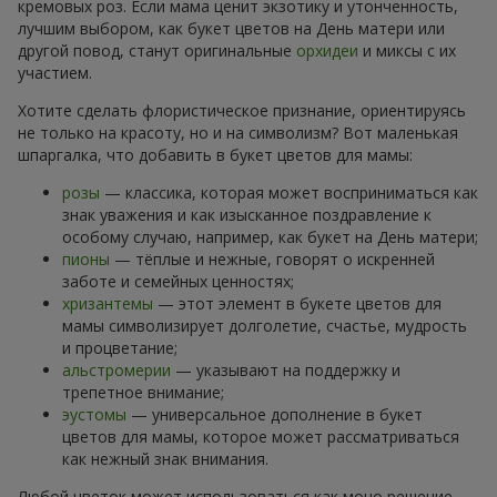
кремовых роз. Если мама ценит экзотику и утонченность,
лучшим выбором, как букет цветов на День матери или
другой повод, станут оригинальные
орхидеи
и миксы с их
участием.
Хотите сделать флористическое признание, ориентируясь
не только на красоту, но и на символизм? Вот маленькая
шпаргалка, что добавить в букет цветов для мамы:
розы
— классика, которая может восприниматься как
знак уважения и как изысканное поздравление к
особому случаю, например, как букет на День матери;
пионы
— тёплые и нежные, говорят о искренней
заботе и семейных ценностях;
хризантемы
— этот элемент в букете цветов для
мамы символизирует долголетие, счастье, мудрость
и процветание;
альстромерии
— указывают на поддержку и
трепетное внимание;
эустомы
— универсальное дополнение в букет
цветов для мамы, которое может рассматриваться
как нежный знак внимания.
Любой цветок может использоваться как моно решение