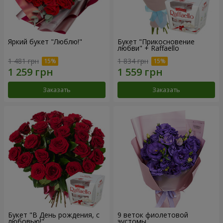
Яркий букет "Люблю!"
Букет "Прикосновение
любви" + Raffaello
1 481 грн
1 834 грн
Заказать
Заказать
Букет "В День рождения, с
9 веток фиолетовой
любовью!"
эустомы