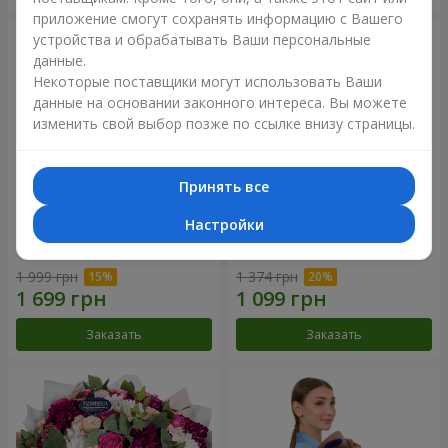
приложение смогут сохранять информацию с Вашего
устройства и обрабатывать Ваши персональные
данные.
Некоторые поставщики могут использовать Ваши
данные на основании законного интереса. Вы можете
изменить свой выбор позже по ссылке внизу страницы.
Принять все
Настройки
Букет "Цветочное Selfie!"
Букет "Яркие солнышки!"
1 999 грн
1 374 грн
Заказать
Заказать