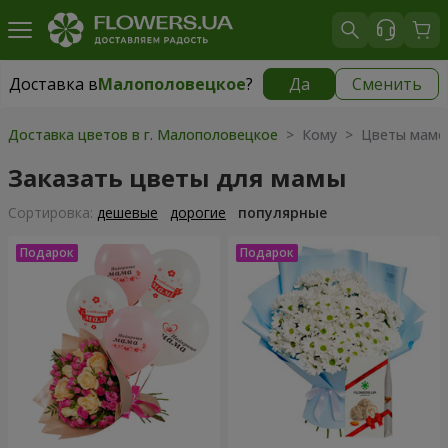
Доставка в
Малополовецкое
?
Да
Сменить
Доставка в
Малополовецкое
|
510 грн
Доставка цветов в г. Малополовецкое
> Кому > Цветы маме
Заказать цветы для мамы
Cортировка:
дешевые
дорогие
популярные