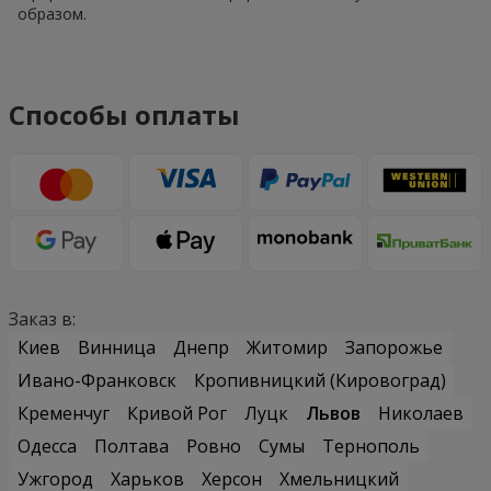
образом.
Способы оплаты
Заказ в:
Киев
Винница
Днепр
Житомир
Запорожье
Ивано-Франковск
Кропивницкий (Кировоград)
Кременчуг
Кривой Рог
Луцк
Львов
Николаев
Одесса
Полтава
Ровно
Сумы
Тернополь
Ужгород
Харьков
Херсон
Хмельницкий