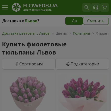
Доставка в
Львов
?
Да
Сменить
Доставка в
Львов
|
бесплатно
Доставка цветов в г. Львов
> Цветы >
Тюльпаны
> Фиолето
Купить фиолетовые
тюльпаны Львов
Cортировка
Подкатегории