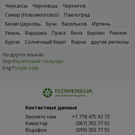
Черкассы
Черновцы
Чернигов
Самар (Новомосковск)
Павлоград
Белая Церковь
Буча
Васильков
Ирпень
Умань
Варшава
Прага
Вена
Берлин
Ревное
Бургас
Солнечный берег
Варна
другие регионы
На других языках:
Укр:
Фіолетовий тюльпан
Eng:
Purple tulip
Контактные данные
Звоните нам
+1 718 475 92 72
Киевстар
(067) 355 77 55
Водафон
(099) 355 77 55