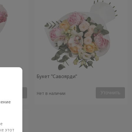
Букет "Савоярди"
а
Уточнить
Уточнить
Нет в наличии
ление
ые
же этот