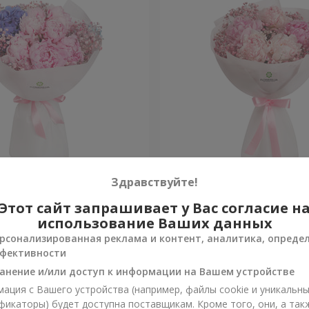
 в Спечли"
Букет "Весна в Лояне"
Здравствуйте!
Этот сайт запрашивает у Вас согласие н
Уточнить
и
Нет в наличии
использование Ваших данных
рсонализированная реклама и контент, аналитика, опреде
фективности
анение и/или доступ к информации на Вашем устройстве
ация с Вашего устройства (например, файлы cookie и уникальн
фикаторы) будет доступна поставщикам. Кроме того, они, а так