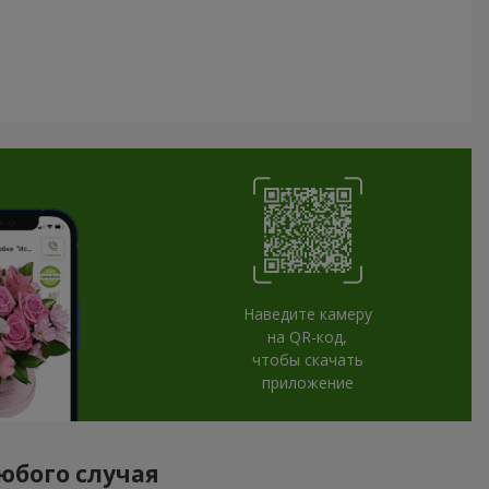
Наведите камеру
на QR-код,
чтобы скачать
приложение
любого случая