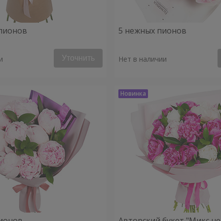
пионов
5 нежных пионов
Уточнить
и
Нет в наличии
ионов
Авторский букет "Микс н