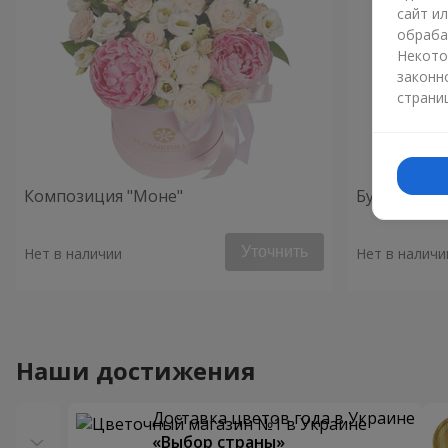
сайт и
обраба
Некото
законн
страни
Композиция "Моне"
Букет "Усл
Уточнить
Нет в наличии
Нет в наличи
Наши достижения
Доставка цветов года в Украине
«Выбор страны»