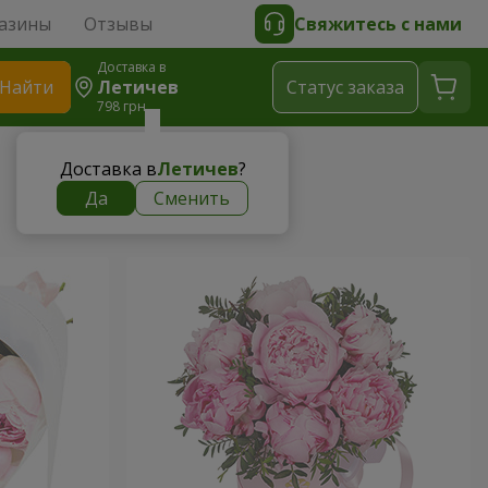
азины
Отзывы
Свяжитесь с нами
Доставка в
Найти
Летичев
Cтатус заказа
798 грн
Доставка в
Летичев
?
Да
Сменить