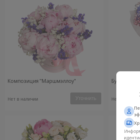
Композиция "Маршмэллоу"
Букет "Утро
Уточнить
Нет в наличии
Нет в наличи
Пе
эф
Хр
Информ
иденти