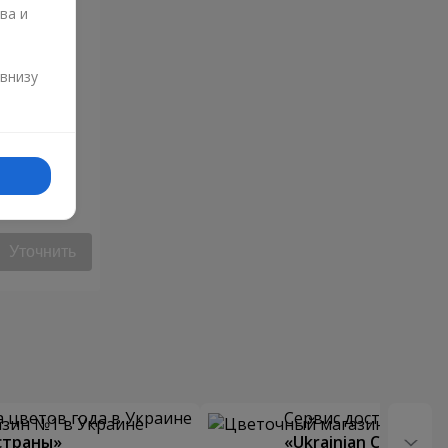
ва и
и
 внизу
Уточнить
 цветов года в Украине
Сервис доставки цв
страны»
«Ukrainian Choice»