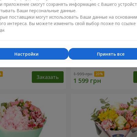
ли приложение смогут сохранять информацию с Вашего устройст
тывать Ваши персональные данные.
рые поставщики могут использовать Ваши данные на основани
ого интереса. Вы можете изменить свой выбор позже по ссылке
цы.
Настройки
Принять все
эль"
Букет "Светлана"
1 999 грн
Заказать