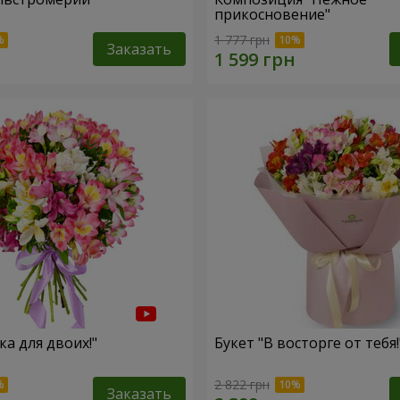
прикосновение"
1 777 грн
Заказать
ка для двоих!"
Букет "В восторге от тебя!
2 822 грн
Заказать