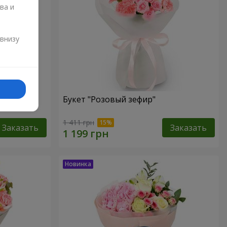
ва и
и
 внизу
Букет "Розовый зефир"
1 411 грн
Заказать
Заказать