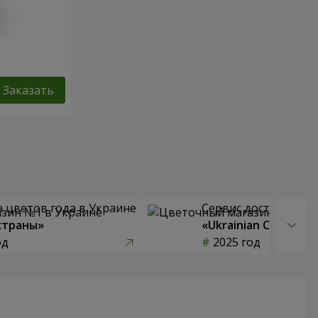
Заказать
 цветов года в Украине
Сервис доставки цв
страны»
«Ukrainian Choice»
од
2025 год