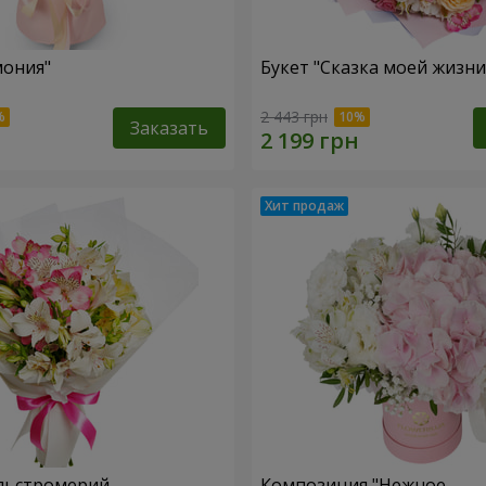
мония"
Букет "Сказка моей жизни
2 443 грн
Заказать
льстромерий
Композиция "Нежное