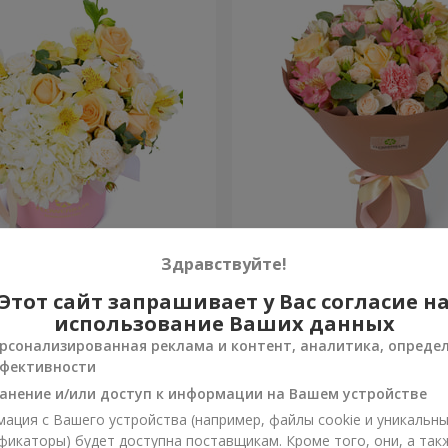
 "Absolute"
Букет "Шедевр"
Здравствуйте!
Этот сайт запрашивает у Вас согласие н
2 699 грн
Заказать
использование Ваших данных
рсонализированная реклама и контент, аналитика, опреде
фективности
анение и/или доступ к информации на Вашем устройстве
ация с Вашего устройства (например, файлы cookie и уникальн
фикаторы) будет доступна поставщикам. Кроме того, они, а так