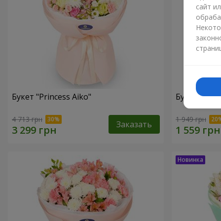
сайт и
обраба
Некото
законн
страни
Букет "Princess Aiko"
Букет "Ари
4 713 грн
1 949 грн
Заказать