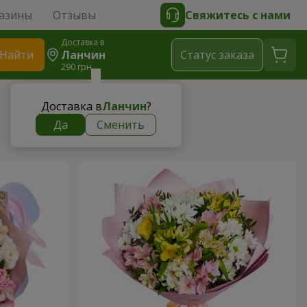
азины
Отзывы
Свяжитесь с нами
Доставка в
Найти
Ланчин
Cтатус заказа
290 грн
Доставка в
Ланчин
?
Да
Сменить