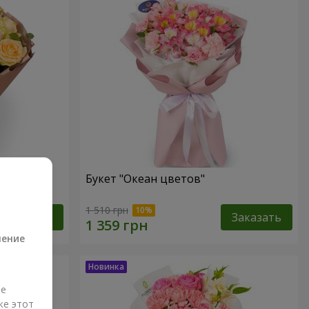
Букет "Океан цветов"
а
1 510 грн
Заказать
Заказать
ление
ые
же этот