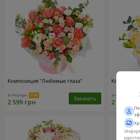
Композиция "Любимые глаза"
Композиция
3 713 грн
3 465 грн
Заказать
Пе
эф
Хр
Информ
иденти