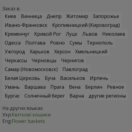
Заказ в:
Киев
Винница
Днепр
Житомир
Запорожье
Ивано-Франковск
Кропивницкий (Кировоград)
Кременчуг
Кривой Рог
Луцк
Львов
Николаев
Одесса
Полтава
Ровно
Сумы
Тернополь
Ужгород
Харьков
Херсон
Хмельницкий
Черкассы
Черновцы
Чернигов
Самар (Новомосковск)
Павлоград
Белая Церковь
Буча
Васильков
Ирпень
Умань
Варшава
Прага
Вена
Берлин
Ревное
Бургас
Солнечный берег
Варна
другие регионы
На других языках:
Укр:
Квіткові кошики
Eng:
Flower baskets