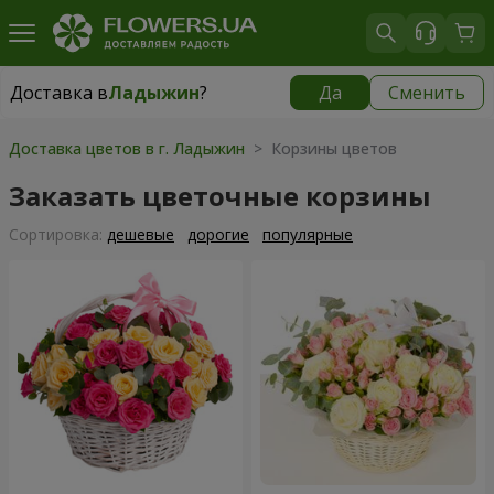
Доставка в
Ладыжин
?
Да
Сменить
Доставка в
Ладыжин
|
1250 грн
Доставка цветов в г. Ладыжин
> Корзины цветов
Заказать цветочные корзины
Cортировка:
дешевые
дорогие
популярные