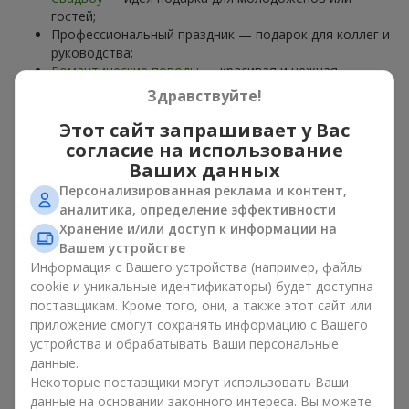
гостей;
Профессиональный праздник — подарок для коллег и
руководства;
Романтические поводы
— красивая и нежная
композиция;
Здравствуйте!
Корпоративные события
— подарок деловому
партнёру.
Этот сайт запрашивает у Вас
согласие на использование
Цветочная корзина — универсальный подарок для любого
Ваших данных
возраста. Стильные ручные композиции позволяют
Персонализированная реклама и контент,
передать любые эмоции: благодарность, восхищение,
аналитика, определение эффективности
поддержку,
любовь
.
Хранение и/или доступ к информации на
Вашем устройстве
Виды цветочных корзин в г.
Информация с Вашего устройства (например, файлы
Ладыжин: классика,
cookie и уникальные идентификаторы) будет доступна
поставщикам. Кроме того, они, а также этот сайт или
романтика, минимализм
приложение смогут сохранять информацию с Вашего
устройства и обрабатывать Ваши персональные
Ассортимент цветочных корзин на
flowers.ua
включает
данные.
варианты на любой вкус:
Некоторые поставщики могут использовать Ваши
Классические композиции
— сочетания
роз
, лилий,
данные на основании законного интереса. Вы можете