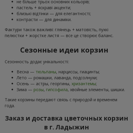
не більше трьох основних кольорів;
пастель + яскраві акценти;
близькі відтінки — для елегантності;
контрасти — для динаміки.
Фактури також важливі: глянець + матовість, пухкі
пелюстки + жорстке листя — все це створює баланс.
Сезонные идеи корзин
Сезонность додає унікальності:
Весна —
тюльпаны
, нарциссы, гиацинты;
Лето — ромашки, лаванда, подсолнухи;
Осень — астры, георгины,
хризантемы
;
Зима —
розы
,
гипсофила
, хвойные элементы, шишки.
Такие корзины передают связь с природой и временем
года.
Заказ и доставка цветочных корзин
в г. Ладыжин