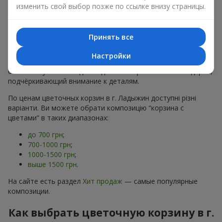
хризантем
в строгих формах;
изменить свой выбор позже по ссылке внизу страницы.
Романтические варианты
— корзины в пастельных
тонах, пионы,
гипсофила
;
Минималистичные решения
— натуральные формы,
Принять все
акцент на цвет или текстуру.
Настройки
Есть также
VIP-композиции
— роскошные корзины для
особых случаев. Каждое изделие — оригинальный подарок,
подчёркивающий внимание к деталям.
По ценам цветочных корзин в г. Ладыжин доступні різні
варіанти. Ви можете обрати композицію “корзина с
цветами” в таких диапазонах:
до 700 грн
;
700-1000 грн
;
1000-1500 грн
;
выше 1500 грн
.
На сайте есть раздел
Хит продаж
— самые популярные
композиции.
Как выбрать цветочную корзину в г.