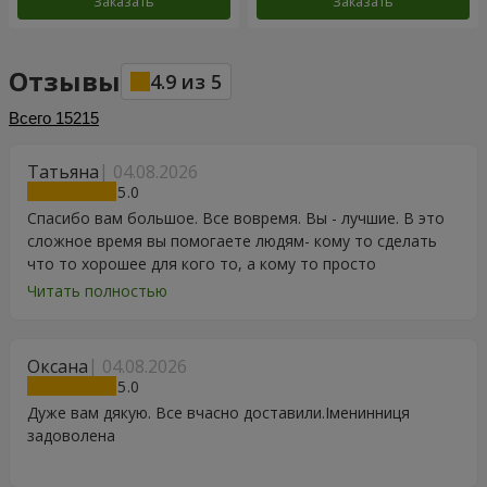
Заказать
Заказать
Отзывы
4.9
из
5
Всего
15215
Татьяна
04.08.2026
5
Спасибо вам большое. Все вовремя. Вы - лучшие. В это
сложное время вы помогаете людям- кому то сделать
что то хорошее для кого то, а кому то просто
порадоваться цветам, подарку, тортику, поздравлению.
Читать полностью
Особенно, если человек сам себе не может купить даже
в свой День Рождения. Спасибо
Оксана
04.08.2026
5
Дуже вам дякую. Все вчасно доставили.Іменинниця
задоволена