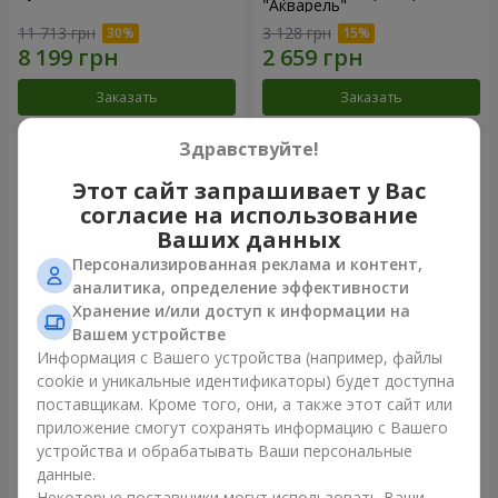
"Акварель"
11 713 грн
3 128 грн
Заказать
Заказать
Здравствуйте!
Этот сайт запрашивает у Вас
согласие на использование
Ваших данных
Персонализированная реклама и контент,
аналитика, определение эффективности
Хранение и/или доступ к информации на
Вашем устройстве
Информация с Вашего устройства (например, файлы
151 красная роза
101 разноцветная роза
cookie и уникальные идентификаторы) будет доступна
поставщикам. Кроме того, они, а также этот сайт или
14 835 грн
8 152 грн
приложение смогут сохранять информацию с Вашего
устройства и обрабатывать Ваши персональные
данные.
Заказать
Заказать
Некоторые поставщики могут использовать Ваши