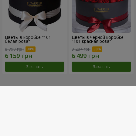
Цветы в коробке "101
Цветы в чёрной коробке
белая роза"
"101 красная роза"
8 799 грн
9 284 грн
Заказать
Заказать
Наши достижения
Доставка цветов года в Украине
«Выбор страны»
2026 год