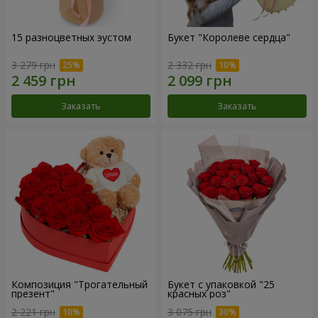
15 разноцветных эустом
Букет "Королеве сердца"
3 279 грн
2 332 грн
Заказать
Заказать
Композиция "Трогательный
Букет с упаковкой "25
презент"
красных роз"
2 221 грн
3 075 грн