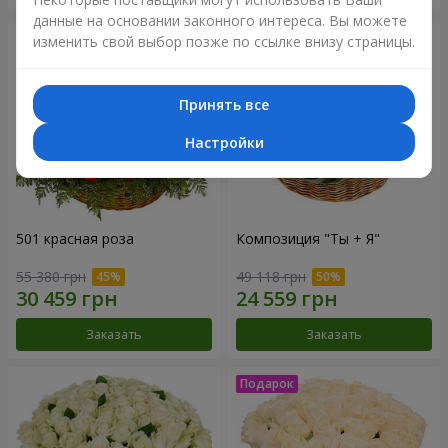
данные на основании законного интереса. Вы можете
изменить свой выбор позже по ссылке внизу страницы.
Принять все
Настройки
501 красная роза
Композиция "Ты + Я"
55 380 грн
49 118 грн
Заказать
Заказать