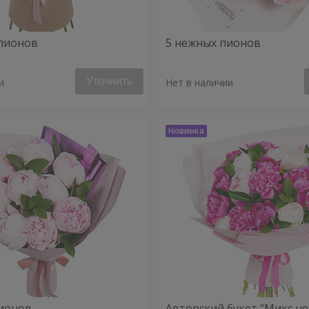
пионов
5 нежных пионов
Уточнить
и
Нет в наличии
ионов
Авторский букет "Микс н