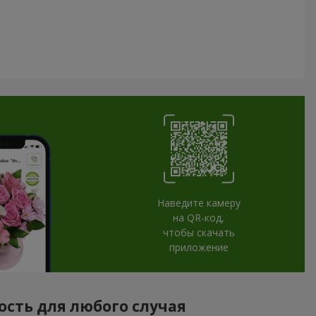
Наведите камеру
на QR-код,
чтобы скачать
приложение
ость для любого случая