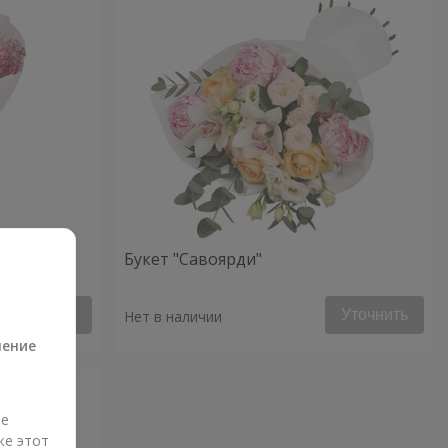
Букет "Савоярди"
а
Уточнить
Уточнить
Нет в наличии
ление
ые
же этот