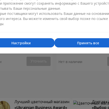
ли приложение смогут сохранять информацию с Вашего устройст
тывать Ваши персональные данные.
рые поставщики могут использовать Ваши данные на основани
ого интереса. Вы можете изменить свой выбор позже по ссылке
цы.
Настройки
Принять все
ышь моё сердце"
Букет "Аделия"
Уточнить
и
Нет в наличии
Лучший цветочный магазин
Доставка
«Ukrainian Business Award»
«Выбор 