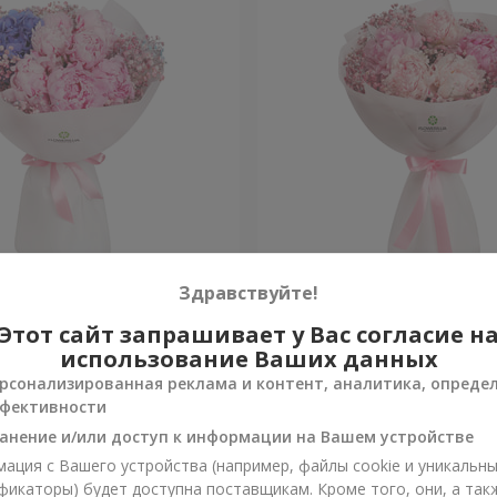
 в Спечли"
Букет "Весна в Лояне"
Здравствуйте!
Этот сайт запрашивает у Вас согласие н
Уточнить
и
Нет в наличии
использование Ваших данных
рсонализированная реклама и контент, аналитика, опреде
фективности
анение и/или доступ к информации на Вашем устройстве
ация с Вашего устройства (например, файлы cookie и уникальн
фикаторы) будет доступна поставщикам. Кроме того, они, а так