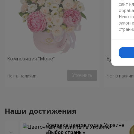
сайт и
обраба
Некото
законн
страни
Композиция "Моне"
Букет "Усл
Уточнить
Нет в наличии
Нет в наличи
Наши достижения
Доставка цветов года в Украине
«Выбор страны»