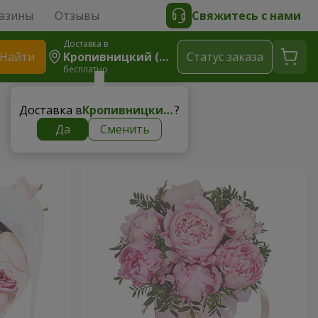
азины
Отзывы
Свяжитесь с нами
Доставка в
Найти
Кропивницкий (Кировоград)
Cтатус заказа
бесплатно
Доставка в
Кропивницкий (Кировоград)
?
Да
Сменить