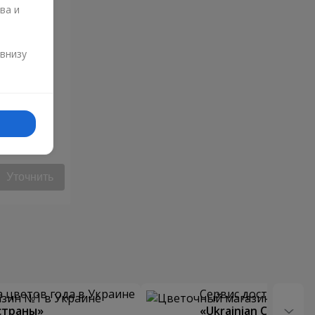
ва и
и
 внизу
Уточнить
 цветов года в Украине
Сервис доставки цв
страны»
«Ukrainian Choice»