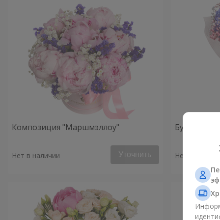
Композиция "Маршмэллоу"
Букет "Утро
Уточнить
Нет в наличии
Нет в наличи
Пе
эф
Хр
Информ
иденти