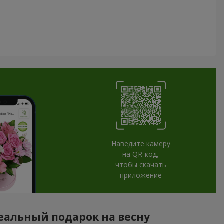
Наведите камеру
на QR-код,
чтобы скачать
приложение
деальный подарок на весну