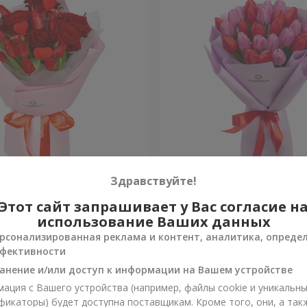
ами"
Букет "Теплые чувства"
Здравствуйте!
Этот сайт запрашивает у Вас согласие н
Уточнить
и
Нет в наличии
использование Ваших данных
рсонализированная реклама и контент, аналитика, опреде
фективности
анение и/или доступ к информации на Вашем устройстве
ация с Вашего устройства (например, файлы cookie и уникальн
фикаторы) будет доступна поставщикам. Кроме того, они, а так