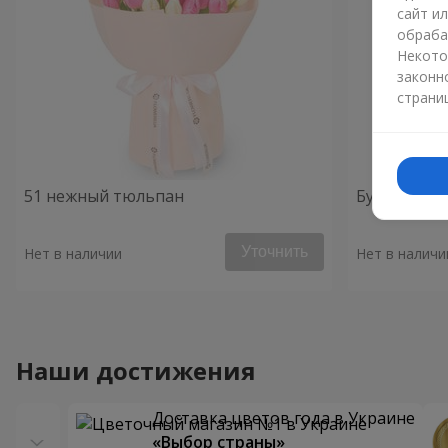
сайт и
обраба
Некото
законн
страни
51 нежный тюльпан
Букет "Вес
Уточнить
Нет в наличии
Нет в наличи
Наши достижения
Доставка цветов года в Украине
«Выбор страны»