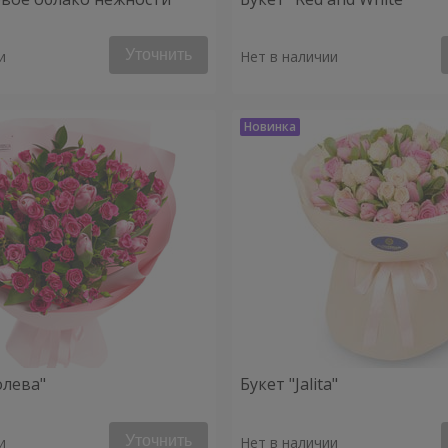
Уточнить
и
Нет в наличии
олева"
Букет "Jalita"
Уточнить
и
Нет в наличии