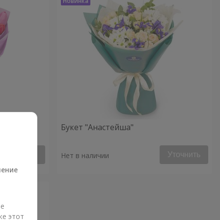
Букет "Анастейша"
а
Уточнить
Уточнить
Нет в наличии
ление
ые
же этот