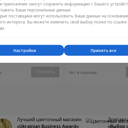
ли приложение смогут сохранять информацию с Вашего устройст
тывать Ваши персональные данные.
рые поставщики могут использовать Ваши данные на основани
ого интереса. Вы можете изменить свой выбор позже по ссылке
цы.
Настройки
Принять все
енний ветер"
Букет "Гальяно"
Уточнить
и
Нет в наличии
Лучший цветочный магазин
Доставка
«Ukrainian Business Award»
«Выбор 