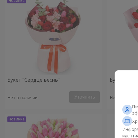
Букет "Сердце весны"
Букет "Мон
Уточнить
Нет в наличии
Нет в наличи
Пе
эф
Хр
Информ
иденти