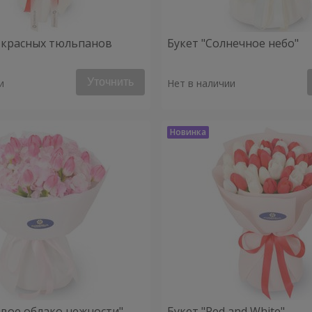
5 красных тюльпанов
Букет "Солнечное небо"
Уточнить
и
Нет в наличии
овое облако нежности"
Букет "Red and White"