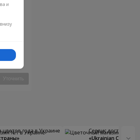
ва и
и
 внизу
Уточнить
 цветов года в Украине
Сервис доставки цв
страны»
«Ukrainian Choice»