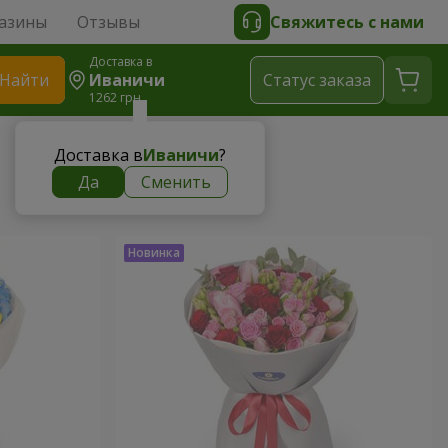
азины
Отзывы
Свяжитесь с нами
Доставка в
Найти
Иваничи
Cтатус заказа
1262 грн
Доставка в
Иваничи
?
Да
Сменить