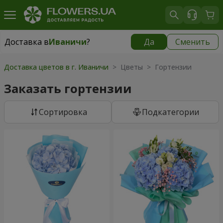
Доставка в
Иваничи
?
Да
Сменить
Доставка в
Иваничи
|
1262 грн
Доставка цветов в г. Иваничи
> Цветы > Гортензии
Заказать гортензии
Cортировка
Подкатегории