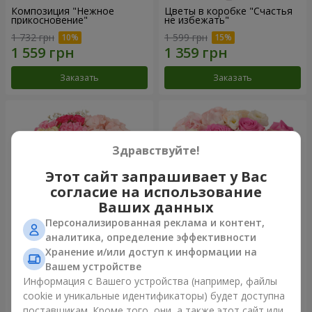
Композиция "Нежное
Цветы в коробке "Счастья
прикосновение"
не избежать"
1 732 грн
1 599 грн
Заказать
Заказать
Здравствуйте!
Этот сайт запрашивает у Вас
согласие на использование
Ваших данных
Персонализированная реклама и контент,
аналитика, определение эффективности
Хранение и/или доступ к информации на
Цветы в коробке "Соломия"
Композиция "Barbie"
Вашем устройстве
2 066 грн
2 479 грн
Информация с Вашего устройства (например, файлы
cookie и уникальные идентификаторы) будет доступна
поставщикам. Кроме того, они, а также этот сайт или