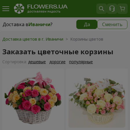
Доставка в
Иваничи
?
Да
Сменить
Доставка в
Иваничи
|
1262 грн
Доставка цветов в г. Иваничи
> Корзины цветов
Заказать цветочные корзины
Cортировка:
дешевые
дорогие
популярные