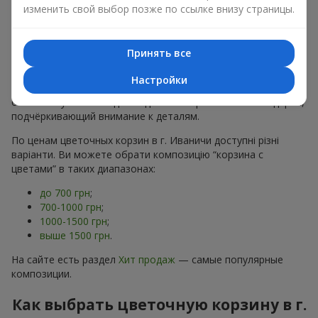
хризантем
в строгих формах;
изменить свой выбор позже по ссылке внизу страницы.
Романтические варианты
— корзины в пастельных
тонах, пионы,
гипсофила
;
Минималистичные решения
— натуральные формы,
Принять все
акцент на цвет или текстуру.
Настройки
Есть также
VIP-композиции
— роскошные корзины для
особых случаев. Каждое изделие — оригинальный подарок,
подчёркивающий внимание к деталям.
По ценам цветочных корзин в г. Иваничи доступні різні
варіанти. Ви можете обрати композицію “корзина с
цветами” в таких диапазонах:
до 700 грн
;
700-1000 грн
;
1000-1500 грн
;
выше 1500 грн
.
На сайте есть раздел
Хит продаж
— самые популярные
композиции.
Как выбрать цветочную корзину в г.