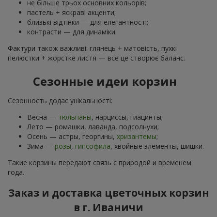
не більше трьох основних кольорів;
пастель + яскраві акценти;
близькі відтінки — для елегантності;
контрасти — для динаміки.
Фактури також важливі: глянець + матовість, пухкі
пелюстки + жорстке листя — все це створює баланс.
Сезонные идеи корзин
Сезонность додає унікальності:
Весна —
тюльпаны
, нарциссы, гиацинты;
Лето — ромашки, лаванда, подсолнухи;
Осень — астры, георгины,
хризантемы
;
Зима —
розы
,
гипсофила
, хвойные элементы, шишки.
Такие корзины передают связь с природой и временем
года.
Заказ и доставка цветочных корзин
в г. Иваничи