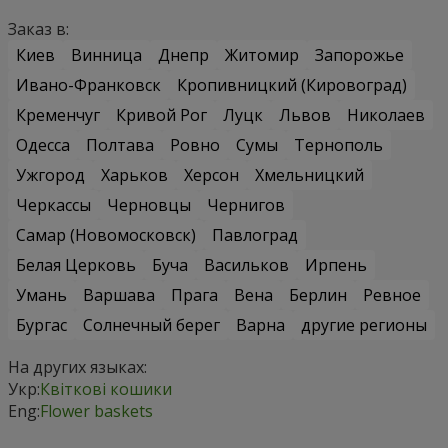
Заказ в:
Киев
Винница
Днепр
Житомир
Запорожье
Ивано-Франковск
Кропивницкий (Кировоград)
Кременчуг
Кривой Рог
Луцк
Львов
Николаев
Одесса
Полтава
Ровно
Сумы
Тернополь
Ужгород
Харьков
Херсон
Хмельницкий
Черкассы
Черновцы
Чернигов
Самар (Новомосковск)
Павлоград
Белая Церковь
Буча
Васильков
Ирпень
Умань
Варшава
Прага
Вена
Берлин
Ревное
Бургас
Солнечный берег
Варна
другие регионы
На других языках:
Укр:
Квіткові кошики
Eng:
Flower baskets