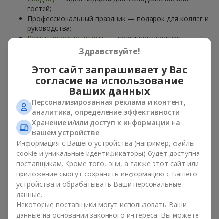
гостей;
Профессиональный праздник — подарок для коллег и
руководства;
Романтические поводы
— красивая и нежная
композиция;
Здравствуйте!
Корпоративные события
— подарок деловому
партнёру.
Этот сайт запрашивает у Вас
согласие на использование
Цветочная корзина — универсальный подарок для любого
Ваших данных
возраста. Стильные ручные композиции позволяют
Персонализированная реклама и контент,
передать любые эмоции: благодарность, восхищение,
аналитика, определение эффективности
поддержку,
любовь
.
Хранение и/или доступ к информации на
Вашем устройстве
Виды цветочных корзин в г.
Информация с Вашего устройства (например, файлы
Иваничи: классика,
cookie и уникальные идентификаторы) будет доступна
поставщикам. Кроме того, они, а также этот сайт или
романтика, минимализм
приложение смогут сохранять информацию с Вашего
устройства и обрабатывать Ваши персональные
Ассортимент цветочных корзин на
flowers.ua
включает
данные.
варианты на любой вкус:
Некоторые поставщики могут использовать Ваши
Классические композиции
— сочетания
роз
, лилий,
данные на основании законного интереса. Вы можете