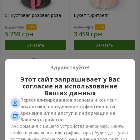
51 кустовая розовая роза
Букет "Эритрея"
8 227 грн
4 941 грн
Заказать
Заказать
Здравствуйте!
Этот сайт запрашивает у Вас
согласие на использование
Ваших данных
Персонализированная реклама и контент,
аналитика, определение эффективности
Хранение и/или доступ к информации на
Вашем устройстве
Букет "Nude Perfume"
Букет "Розовая нежность"
Информация с Вашего устройства (например, файлы
cookie и уникальные идентификаторы) будет доступна
3 246 грн
4 713 грн
поставщикам. Кроме того, они, а также этот сайт или