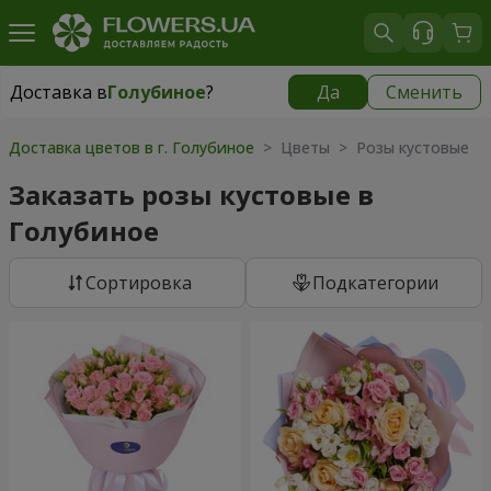
Доставка в
Голубиное
?
Да
Сменить
Доставка в
Голубиное
|
970 грн
Доставка цветов в г. Голубиное
> Цветы > Розы кустовые
Заказать розы кустовые в
Голубиное
Cортировка
Подкатегории