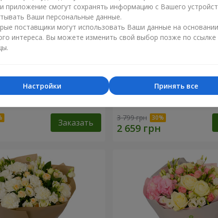
ли приложение смогут сохранять информацию с Вашего устройст
тывать Ваши персональные данные.
рые поставщики могут использовать Ваши данные на основани
ого интереса. Вы можете изменить свой выбор позже по ссылке
цы.
Настройки
Принять все
зы" с конфетами "Любимой
Композиция "Любимые гл
3 799 грн
Заказать