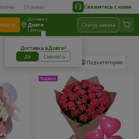
азины
Отзывы
Свяжитесь с нами
Доставка в
Найти
Довге
Cтатус заказа
1494 грн
Доставка в
Довге
?
Да
Сменить
Подкатегории