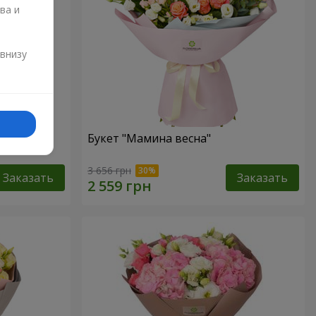
ва и
и
 внизу
аза"
Букет "Мамина весна"
3 656 грн
Заказать
Заказать