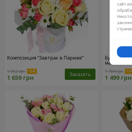
сайт и
обраба
Некото
законн
страни
Композиция "Завтрак в Париже"
Букет "Гре
маме"
1 952 грн
1 764 грн
Заказать