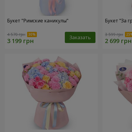
Букет "Римские каникулы"
Букет "За г
4 570 грн
3 599 грн
Заказать