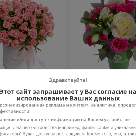
робке "Розовый оазис"
Композиция "Вспышка чув
Здравствуйте!
Этот сайт запрашивает у Вас согласие н
1 066 грн
Заказать
использование Ваших данных
рсонализированная реклама и контент, аналитика, опреде
фективности
анение и/или доступ к информации на Вашем устройстве
ация с Вашего устройства (например, файлы cookie и уникальн
фикаторы) будет доступна поставщикам. Кроме того, они, а так