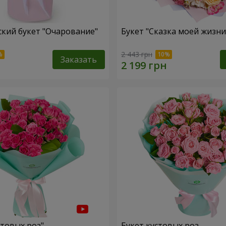
кий букет "Очарование"
Букет "Сказка моей жизни
2 443 грн
Заказать
стовых роз"
Букет кустовых роз