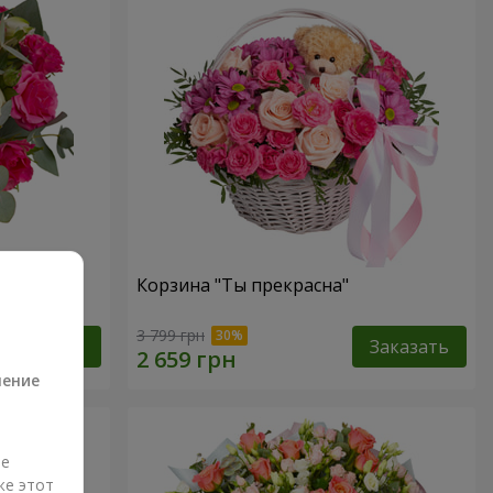
ств"
Корзина "Ты прекрасна"
а
3 799 грн
Заказать
Заказать
ление
ые
же этот