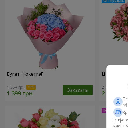
Букет "Кокетка!"
Цветы в ко
1 554 грн
2 749 грн
Заказать
Пе
эф
Хр
Информ
иденти