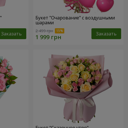
"
Букет "Очарование" с воздушными
шарами
2 499 грн
Заказать
Заказать
Букет "Сказочное утро"