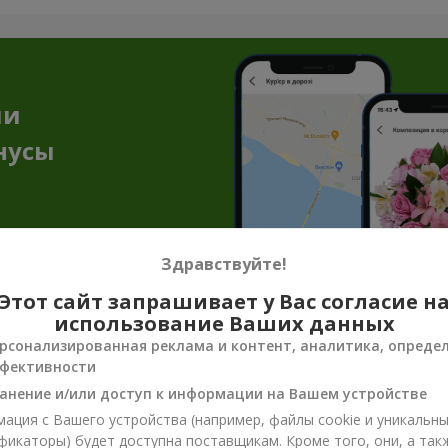
ии
нусы
Здравствуйте!
Этот сайт запрашивает у Вас согласие н
использование Ваших данных
енирная продукция к цветочным пода
рсонализированная реклама и контент, аналитика, опреде
фективности
достаточно, чтобы передать всё настроение, заботу или нежнос
анение и/или доступ к информации на Вашем устройстве
ют эмоцию и делают подарок завершённым. Сувенирная продукция
ация с Вашего устройства (например, файлы cookie и уникальн
фикаторы) будет доступна поставщикам. Кроме того, они, а так