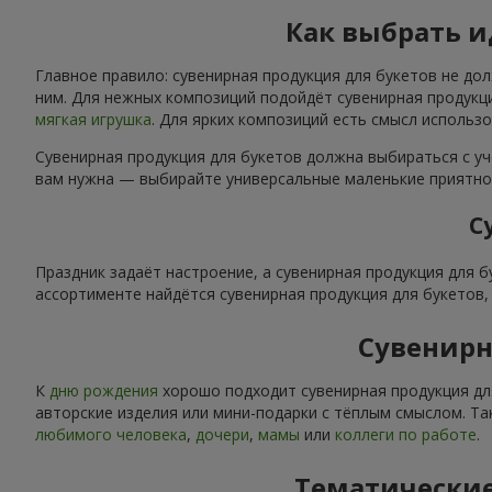
Как выбрать 
Главное правило: сувенирная продукция для букетов не до
ним. Для нежных композиций подойдёт сувенирная продукци
мягкая игрушка
. Для ярких композиций есть смысл использ
Сувенирная продукция для букетов должна выбираться с уч
вам нужна — выбирайте универсальные маленькие приятнос
С
Праздник задаёт настроение, а сувенирная продукция для 
ассортименте найдётся сувенирная продукция для букетов
Сувенирн
К
дню рождения
хорошо подходит сувенирная продукция дл
авторские изделия или мини-подарки с тёплым смыслом. Та
любимого человека
,
дочери
,
мамы
или
коллеги по работе
.
Тематические