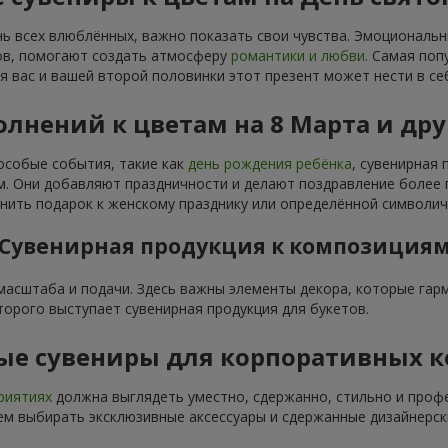
нь всех влюблённых, важно показать свои чувства. Эмоциональ
тов, помогают создать атмосферу
романтики и любви
. Самая поп
я вас и вашей второй половинки этот презент может нести в се
лнений к цветам на 8 Марта и др
особые события, такие как
день рождения ребёнка
, сувенирная
 Они добавляют праздничности и делают поздравление более п
ить подарок к женскому празднику или определённой символич
Сувенирная продукция к композиция
 масштаба и подачи. Здесь важны элементы декора, которые га
торого выступает сувенирная продукция для букетов.
ые сувениры для корпоративных 
риятиях
должна выглядеть уместно, сдержанно, стильно и проф
м выбирать эксклюзивные аксессуары и сдержанные дизайнерск