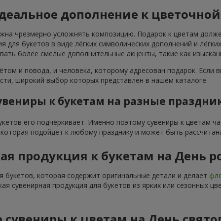
идеальное дополнение к цветочно
лжна чрезмерно усложнять композицию. Подарок к цветам долже
я для букетов в виде лёгких символических дополнений и лёгк
овать более смелые дополнительные акценты, такие как изыска
ётом и повода, и человека, которому адресован подарок. Если в
ти, широкий выбор которых представлен в нашем каталоге.
увениры к букетам на разные праздни
букетов его подчёркивает. Именно поэтому сувениры к цветам ч
, которая подойдёт к любому празднику и может быть рассчитан
ая продукция к букетам на День 
я букетов, которая содержит оригинальные детали и делает
фло
кая сувенирная продукция для букетов из ярких или сезонных ц
 сувениры к цветам на День свято