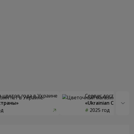
 цветов года в Украине
Сервис доставки цв
страны»
«Ukrainian Choice»
од
2025 год