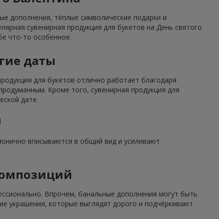
ные дополнения, тёплые символические подарки и
улярная сувенирная продукция для букетов на День святого
бе что-то особенное.
угие даты
 продукция для букетов отлично работает благодаря
родуманным. Кроме того, сувенирная продукция для
еской дате.
м
рмонично вписываются в общий вид и усиливают
композиций
ессионально. Впрочем, банальные дополнения могут быть
ие украшения, которые выглядят дорого и подчёркивают