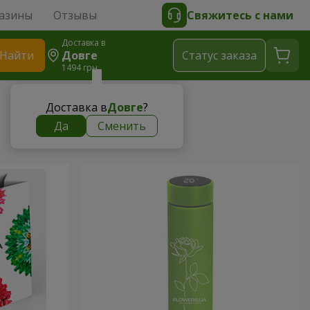
азины
Отзывы
Свяжитесь с нами
Доставка в
Найти
Довге
Cтатус заказа
1494 грн
Доставка в
Довге
?
Да
Сменить