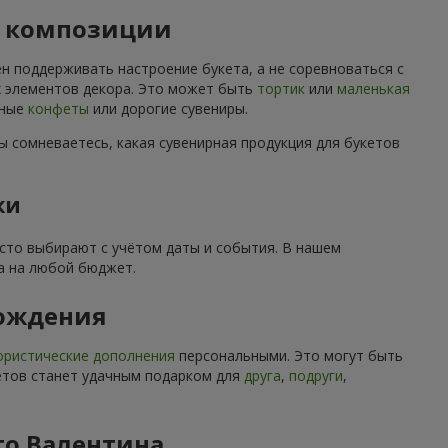
й композиции
н поддерживать настроение букета, а не соревноваться с
их элементов декора. Это может быть
тортик
или
маленькая
нные
конфеты
или дорогие сувениры.
ы сомневаетесь, какая сувенирная продукция для букетов
ки
асто выбирают с учётом даты и события. В нашем
а на любой бюджет.
рождения
ристические дополнения
персональными. Это могут быть
ветов станет удачным подарком для
друга
,
подруги
,
го Валентина