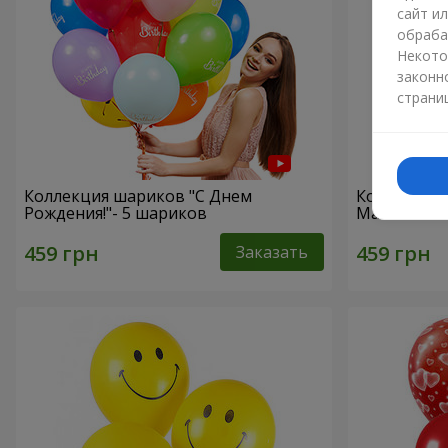
сайт и
обраба
Некото
законн
страни
Коллекция шариков "С Днем
Коллекция
Рождения!"- 5 шариков
Маме!" - 5
Заказать