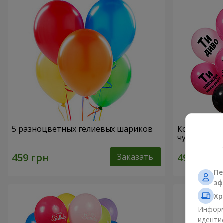
5 разноцветных гелиевых шариков
Коллекция 
чудо!" - 5 
Заказать
Пе
эф
Хр
Информ
иденти