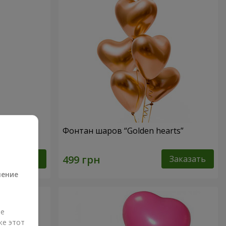
"
Фонтан шаров “Golden hearts”
а
Заказать
Заказать
ление
ые
же этот