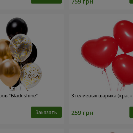
ов "Black shine"
3 гелиевых шарика (красн
Заказать