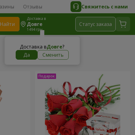
азины
Отзывы
Свяжитесь с нами
Доставка в
Найти
Довге
Cтатус заказа
1494 грн
Доставка в
Довге
?
Да
Сменить