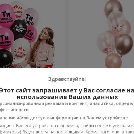
шариков для неё "Ты
Фонтан шаров "Нежность
Здравствуйте!
шариков
Этот сайт запрашивает у Вас согласие н
Заказать
использование Ваших данных
рсонализированная реклама и контент, аналитика, опреде
фективности
анение и/или доступ к информации на Вашем устройстве
ация с Вашего устройства (например, файлы cookie и уникальн
фикаторы) будет доступна поставщикам. Кроме того, они, а так