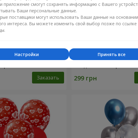
ли приложение смогут сохранять информацию с Вашего устройст
тывать Ваши персональные данные.
рые поставщики могут использовать Ваши данные на основани
ого интереса. Вы можете изменить свой выбор позже по ссылке
цы.
Настройки
Принять все
 шариков "Любимой
Коллекция шариков "С Д
 шариков
Рождения" - 3 шарика
Заказать