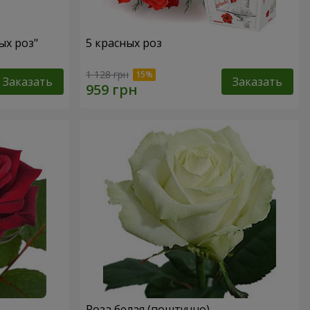
ых роз"
5 красных роз
1 128 грн
Заказать
Заказать
Роза белая (поштучно)