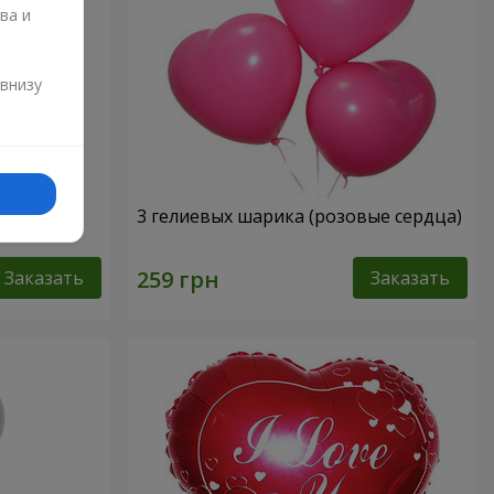
ва и
и
 внизу
нем
3 гелиевых шарика (розовые сердца)
Заказать
Заказать