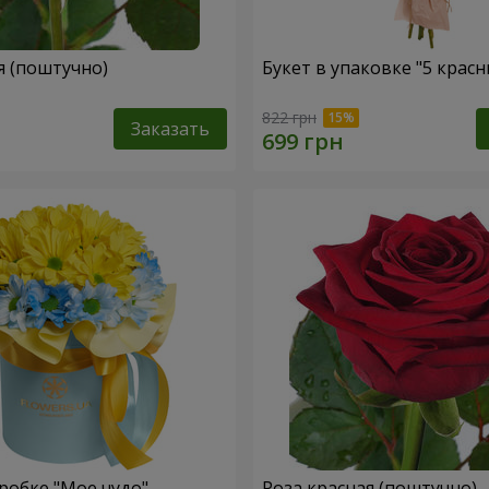
я (поштучно)
Букет в упаковке "5 красн
822 грн
Заказать
робке "Мое чудо"
Роза красная (поштучно)