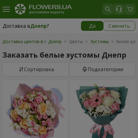
Доставка в
Днепр
?
Да
Сменить
Доставка в
Днепр
|
бесплатно
Доставка цветов в г. Днепр
> Цветы >
Эустомы
> Белая эус
Заказать белые эустомы Днепр
Cортировка
Подкатегории