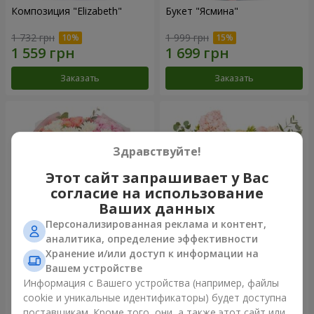
Композиция "Elizabeth"
Букет "Ясмина"
1 732 грн
1 999 грн
Заказать
Заказать
Здравствуйте!
Этот сайт запрашивает у Вас
согласие на использование
Ваших данных
Персонализированная реклама и контент,
аналитика, определение эффективности
Хранение и/или доступ к информации на
Букет "Желаю счастья"
Композиция "Spring Wind"
Вашем устройстве
3 949 грн
11 665 грн
Информация с Вашего устройства (например, файлы
cookie и уникальные идентификаторы) будет доступна
поставщикам. Кроме того, они, а также этот сайт или