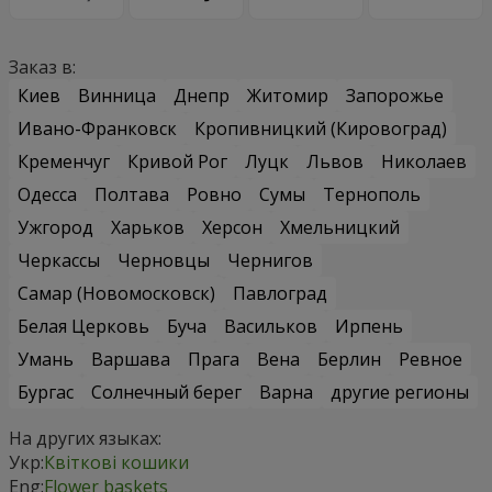
Заказ в:
Киев
Винница
Днепр
Житомир
Запорожье
Ивано-Франковск
Кропивницкий (Кировоград)
Кременчуг
Кривой Рог
Луцк
Львов
Николаев
Одесса
Полтава
Ровно
Сумы
Тернополь
Ужгород
Харьков
Херсон
Хмельницкий
Черкассы
Черновцы
Чернигов
Самар (Новомосковск)
Павлоград
Белая Церковь
Буча
Васильков
Ирпень
Умань
Варшава
Прага
Вена
Берлин
Ревное
Бургас
Солнечный берег
Варна
другие регионы
На других языках:
Укр:
Квіткові кошики
Eng:
Flower baskets