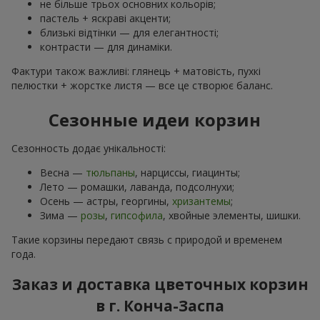
не більше трьох основних кольорів;
пастель + яскраві акценти;
близькі відтінки — для елегантності;
контрасти — для динаміки.
Фактури також важливі: глянець + матовість, пухкі
пелюстки + жорстке листя — все це створює баланс.
Сезонные идеи корзин
Сезонность додає унікальності:
Весна —
тюльпаны
, нарциссы, гиацинты;
Лето — ромашки, лаванда, подсолнухи;
Осень — астры, георгины,
хризантемы
;
Зима —
розы
,
гипсофила
, хвойные элементы, шишки.
Такие корзины передают связь с природой и временем
года.
Заказ и доставка цветочных корзин
в г. Конча-Заспа