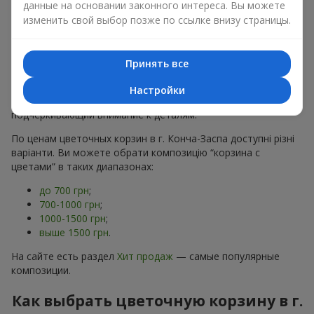
данные на основании законного интереса. Вы можете
хризантем
в строгих формах;
изменить свой выбор позже по ссылке внизу страницы.
Романтические варианты
— корзины в пастельных
тонах, пионы,
гипсофила
;
Минималистичные решения
— натуральные формы,
акцент на цвет или текстуру.
Принять все
Есть также
VIP-композиции
— роскошные корзины для
Настройки
особых случаев. Каждое изделие — оригинальный подарок,
подчёркивающий внимание к деталям.
По ценам цветочных корзин в г. Конча-Заспа доступні різні
варіанти. Ви можете обрати композицію “корзина с
цветами” в таких диапазонах:
до 700 грн
;
700-1000 грн
;
1000-1500 грн
;
выше 1500 грн
.
На сайте есть раздел
Хит продаж
— самые популярные
композиции.
Как выбрать цветочную корзину в г.