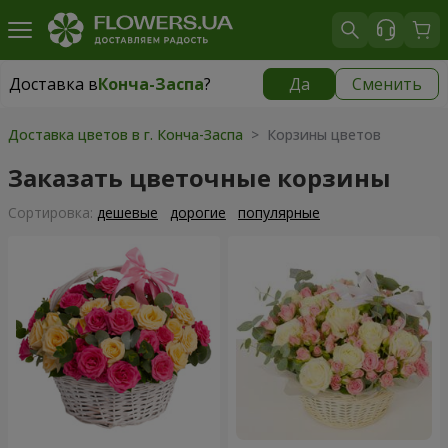
Доставка в
Конча-Заспа
?
Да
Сменить
Доставка в
Конча-Заспа
|
бесплатно
Доставка цветов в г. Конча-Заспа
> Корзины цветов
Заказать цветочные корзины
Cортировка:
дешевые
дорогие
популярные