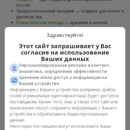
гостей;
Профессиональный праздник — подарок для коллег и
руководства;
Романтические поводы
— красивая и нежная
композиция;
Корпоративные события
— подарок деловому
Здравствуйте!
партнёру.
Этот сайт запрашивает у Вас
Цветочная корзина — универсальный подарок для любого
согласие на использование
возраста. Стильные ручные композиции позволяют
Ваших данных
передать любые эмоции: благодарность, восхищение,
Персонализированная реклама и контент,
поддержку,
любовь
.
аналитика, определение эффективности
Хранение и/или доступ к информации на
Виды цветочных корзин в г.
Вашем устройстве
Конча-Заспа: классика,
Информация с Вашего устройства (например, файлы
cookie и уникальные идентификаторы) будет доступна
романтика, минимализм
поставщикам. Кроме того, они, а также этот сайт или
приложение смогут сохранять информацию с Вашего
Ассортимент цветочных корзин на
flowers.ua
включает
устройства и обрабатывать Ваши персональные
варианты на любой вкус:
данные.
Некоторые поставщики могут использовать Ваши
Классические композиции
— сочетания
роз
, лилий,