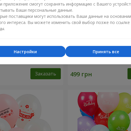
ли приложение смогут сохранять информацию с Вашего устройст
тывать Ваши персональные данные.
рые поставщики могут использовать Ваши данные на основани
ого интереса. Вы можете изменить свой выбор позже по ссылке
цы.
Настройки
Принять все
ров "Нежность"
Фонтан шаров “Golden hea
Заказать