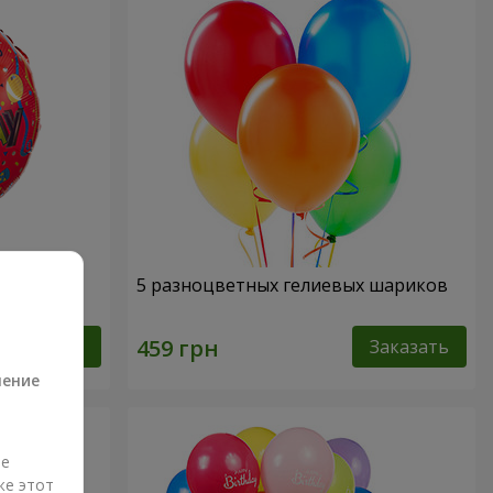
"
5 разноцветных гелиевых шариков
а
Заказать
Заказать
ление
ые
же этот