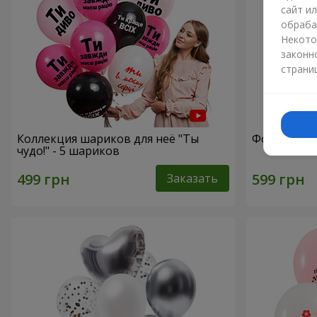
сайт и
обраба
Некото
законн
страни
Коллекция шариков для неё "Ты
Фонтан ша
чудо!" - 5 шариков
Заказать