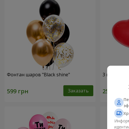
Фонтан шаров "Black shine"
3 гелиевых
Заказать
Пе
эф
Хр
Информ
иденти