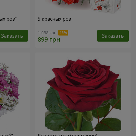
ых роз"
5 красных роз
1 058 грн
Заказать
Заказать
елуй"
Роза красная (поштучно)