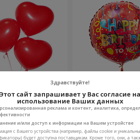
 шарика (красные сердца)
Шарик "С Днём рождения
Здравствуйте!
Этот сайт запрашивает у Вас согласие н
Заказать
использование Ваших данных
рсонализированная реклама и контент, аналитика, опреде
фективности
анение и/или доступ к информации на Вашем устройстве
ация с Вашего устройства (например, файлы cookie и уникальн
фикаторы) будет доступна поставщикам. Кроме того, они, а так