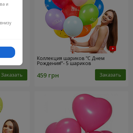
ва и
и
 внизу
rts”
Коллекция шариков "С Днем
Рождения!"- 5 шариков
Заказать
Заказать