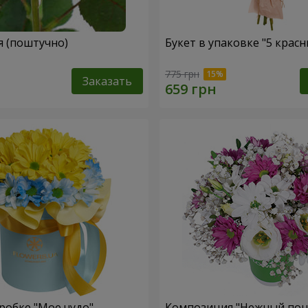
я (поштучно)
Букет в упаковке "5 красн
775 грн
Заказать
робке "Мое чудо"
Композиция "Нежный поц