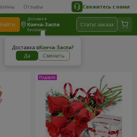
азины
Отзывы
Свяжитесь с нами
Доставка в
Найти
Конча-Заспа
Cтатус заказа
бесплатно
Доставка в
Конча-Заспа
?
Да
Сменить