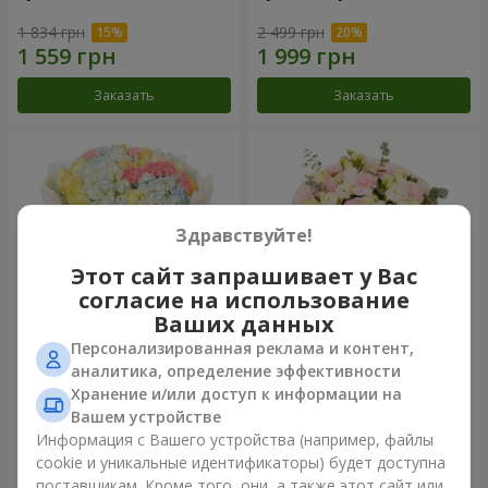
1 834 грн
2 499 грн
Заказать
Заказать
Здравствуйте!
Этот сайт запрашивает у Вас
согласие на использование
Ваших данных
Персонализированная реклама и контент,
Букет "Небесная лазурь"
Букет "Secret"
аналитика, определение эффективности
Хранение и/или доступ к информации на
5 075 грн
2 443 грн
Вашем устройстве
Информация с Вашего устройства (например, файлы
cookie и уникальные идентификаторы) будет доступна
Заказать
Заказать
поставщикам. Кроме того, они, а также этот сайт или