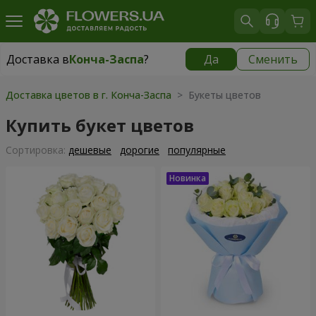
Доставка в
Конча-Заспа
?
Да
Сменить
Доставка в
Конча-Заспа
|
бесплатно
Доставка цветов в г. Конча-Заспа
> Букеты цветов
Купить букет цветов
Cортировка:
дешевые
дорогие
популярные