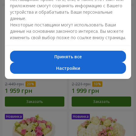
приложение смогут сохранять информацию с Вашего
устройства и обрабатывать Ваши персональные
данные.
Некоторые поставщики могут использовать Ваши
данные на основании законного интереса. Вы можете
изменить свой выбор позже по ссылке внизу страницы.
Принять все
Настройки
Букет "Дуэт гармонии"
Букет "My Lady"
2 449 грн
2 221 грн
Заказать
Заказать