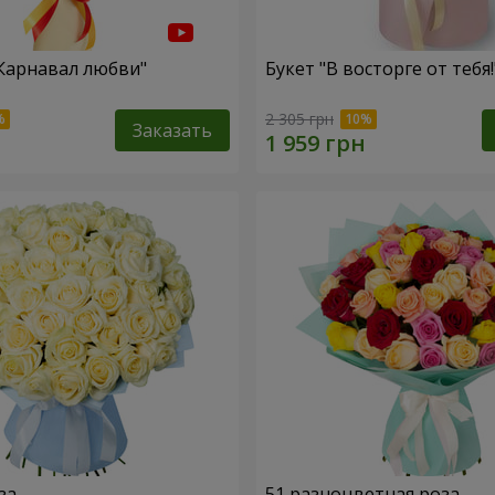
"Карнавал любви"
Букет "В восторге от тебя!
2 305 грн
Заказать
за
51 разноцветная роза