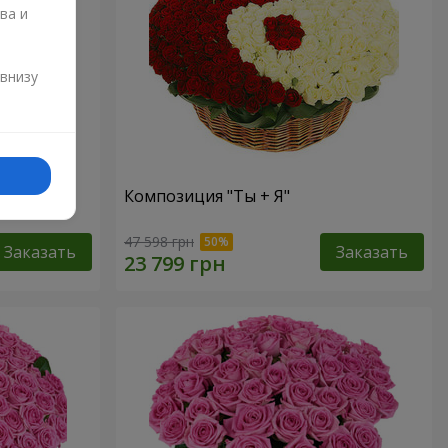
ва и
и
 внизу
Композиция "Ты + Я"
47 598 грн
Заказать
Заказать