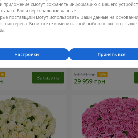
ли приложение смогут сохранять информацию с Вашего устройст
тывать Ваши персональные данные.
рые поставщики могут использовать Ваши данные на основани
ого интереса. Вы можете изменить свой выбор позже по ссылке
цы.
Настройки
Принять все
я роза
501 красная роза
54 471 грн
Заказать