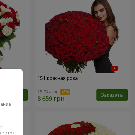
151 красная роза
а
15 744 грн
Заказать
Заказать
ление
ые
же этот