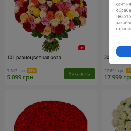
сайт и
обраба
Некото
законн
страни
101 разноцветная роза
301 красна
7 845 грн
27 691 грн
Заказать