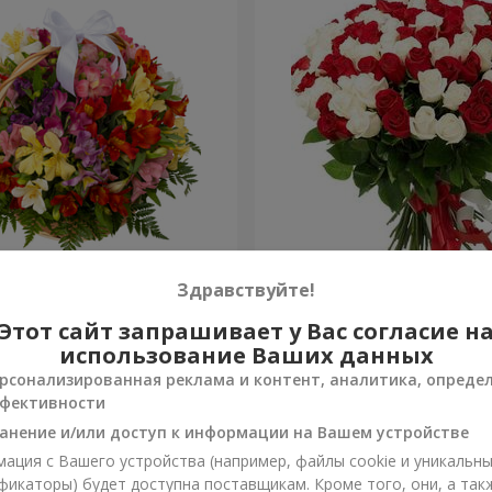
ьстромерий "Акварель"
101 красная и белая роза
Здравствуйте!
Этот сайт запрашивает у Вас согласие н
5 954 грн
Заказать
использование Ваших данных
рсонализированная реклама и контент, аналитика, опреде
фективности
анение и/или доступ к информации на Вашем устройстве
ация с Вашего устройства (например, файлы cookie и уникальн
фикаторы) будет доступна поставщикам. Кроме того, они, а так