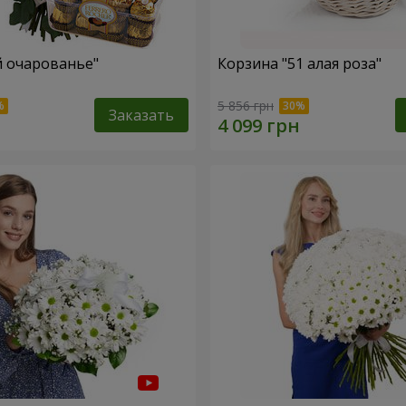
й очарованье"
Корзина "51 алая роза"
5 856 грн
Заказать