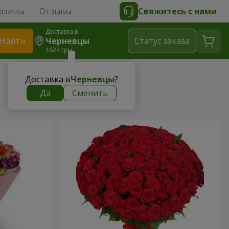
азины
Отзывы
Свяжитесь с нами
Доставка в
Найти
Черневцы
Cтатус заказа
1624 грн
Доставка в
Черневцы
?
Да
Сменить