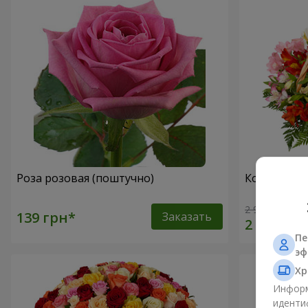
Роза розовая (поштучно)
Корзина ал
2 940 грн
Заказать
Пе
эф
Хр
Информ
иденти