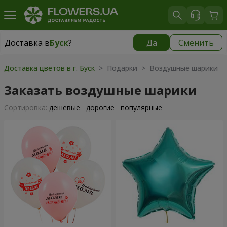
Доставка в
Буск
?
Да
Сменить
Доставка в
Буск
|
870 грн
Доставка цветов в г. Буск
> Подарки > Воздушные шарики
Заказать воздушные шарики
Cортировка:
дешевые
дорогие
популярные