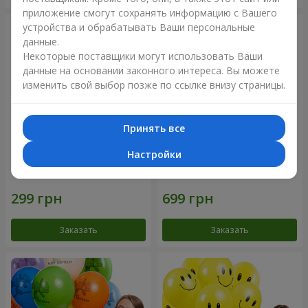
приложение смогут сохранять информацию с Вашего
устройства и обрабатывать Ваши персональные
данные.
Некоторые поставщики могут использовать Ваши
данные на основании законного интереса. Вы можете
изменить свой выбор позже по ссылке внизу страницы.
Принять все
Настройки
Коллекция шариков
Фонтан шаров “Мир чудес”
"Веселый День Рождения" -
3 шарика
Заказать
Заказать