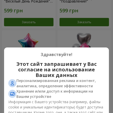
"Веселый День Рождения" -
"Поздравление!"
7 шариков
Заказать
Заказать
Здравствуйте!
Этот сайт запрашивает у Вас
согласие на использование
Ваших данных
Персонализированная реклама и контент,
Фонтан шаров "Arcobaleno"
Фонтан шаров "Aloha"
аналитика, определение эффективности
Хранение и/или доступ к информации на
Вашем устройстве
Информация с Вашего устройства (например, файлы
cookie и уникальные идентификаторы) будет доступна
Заказать
Заказать
поставщикам. Кроме того, они, а также этот сайт или