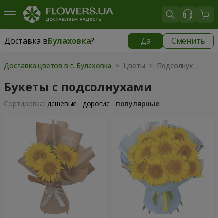
Доставка в
Булаховка
?
Да
Сменить
Доставка в
Булаховка
|
бесплатно
Доставка цветов в г. Булаховка
> Цветы > Подсолнух
Букеты с подсолнухами
Cортировка:
дешевые
дорогие
популярные