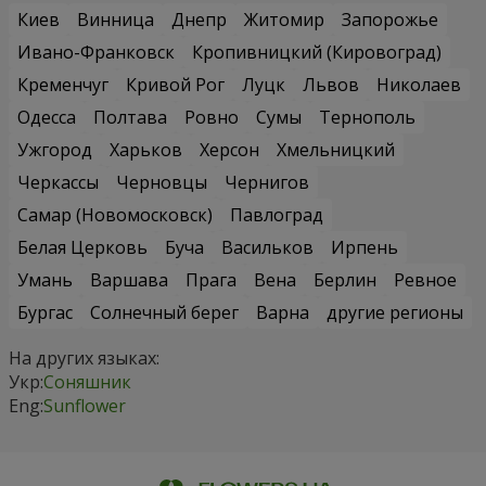
Киев
Винница
Днепр
Житомир
Запорожье
Ивано-Франковск
Кропивницкий (Кировоград)
Кременчуг
Кривой Рог
Луцк
Львов
Николаев
Одесса
Полтава
Ровно
Сумы
Тернополь
Ужгород
Харьков
Херсон
Хмельницкий
Черкассы
Черновцы
Чернигов
Самар (Новомосковск)
Павлоград
Белая Церковь
Буча
Васильков
Ирпень
Умань
Варшава
Прага
Вена
Берлин
Ревное
Бургас
Солнечный берег
Варна
другие регионы
На других языках:
Укр:
Соняшник
Eng:
Sunflower