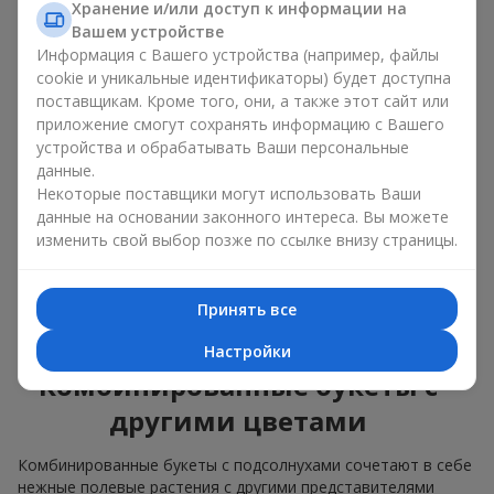
изящные сочетания с классическими розами;
Хранение и/или доступ к информации на
яркие букеты с побегами нежной зелени.
Вашем устройстве
Информация с Вашего устройства (например, файлы
Единственный нюанс: подсолнухи — сезонные цветы,
cookie и уникальные идентификаторы) будет доступна
доступные для продажи только в период цветения.
поставщикам. Кроме того, они, а также этот сайт или
приложение смогут сохранять информацию с Вашего
Классический букет с
устройства и обрабатывать Ваши персональные
подсолнухами
данные.
Некоторые поставщики могут использовать Ваши
данные на основании законного интереса. Вы можете
Классический букет с подсолнухами подчёркивает
изменить свой выбор позже по ссылке внизу страницы.
природную форму и цветовую гамму яркого цветка.
Крупные цветы и высокие стебли создают чёткий силуэт
композиции. Это универсальные летние композиции,
Принять все
которые подходят как для торжественных событий, так и
просто как приятный подарок на каждый день.
Настройки
Комбинированные букеты с
другими цветами
Комбинированные букеты с подсолнухами сочетают в себе
нежные полевые растения с другими представителями