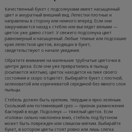
Качественный букет с подсолнухами имеет насыщенный
цвет и аккуратный внешний вид. Лепестки плотные и
направлены в сторону или немного вперёд. Если они
закручиваются назад к стеблю или выглядят вялыми —
цветок уже давно стоит. У свежего подсолнуха цвет
равномерный и насыщенный. Любые тёмные или подсохшие
края лепестков цветов, входящих в букет,
свидетельствуют о начале увядания.
Обратите внимание на маленькие трубчатые цветочки в
центре диска. Если они уже превратились в пыльцу
(осыпаются жёлтым), цветок находится на пике своего
состояния и скоро отцветёт. Выбирайте букет с плотной,
зеленоватой или коричневатой серединой без явного слоя
пыльцы.
Стебель должен быть крепким, твёрдым и ярко-зелёным.
Скользкий или потемневший срез — признак размножения
бактерий в воде. Подсолнух — тяжёлый цветок. Если
«голова» сильно наклонена вниз, стебель под бутоном
может быть повреждён или слишком мягким. Выбирайте
букет, в котором цветы стоят ровно или лишь слегка