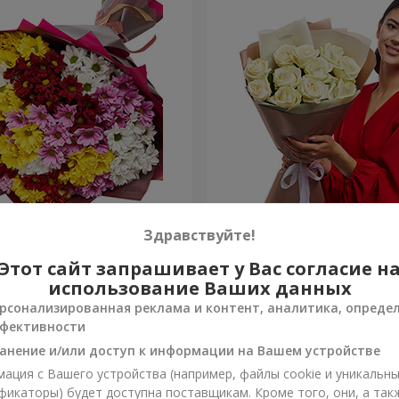
етных хризантем!
Авторский букет "11 белых
Здравствуйте!
Этот сайт запрашивает у Вас согласие н
1 666 грн
Заказать
использование Ваших данных
рсонализированная реклама и контент, аналитика, опреде
фективности
анение и/или доступ к информации на Вашем устройстве
ация с Вашего устройства (например, файлы cookie и уникальн
фикаторы) будет доступна поставщикам. Кроме того, они, а так