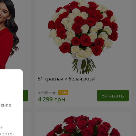
 роз!"
51 красная и белая роза!
а
5 058 грн
Заказать
Заказать
ление
ые
же этот