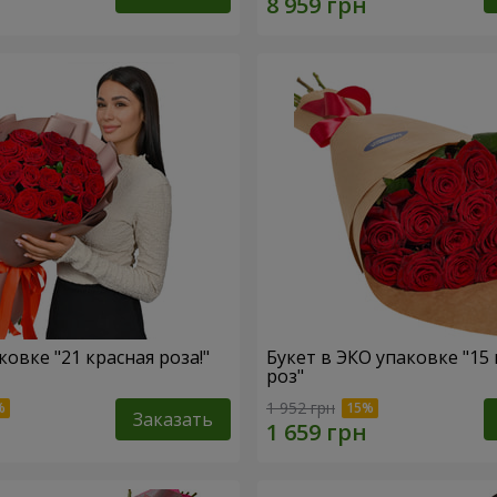
ковке "21 красная роза!"
Букет в ЭКО упаковке "15
роз"
1 952 грн
Заказать