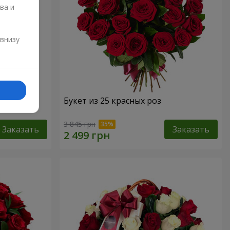
ва и
и
 внизу
Букет из 25 красных роз
3 845 грн
Заказать
Заказать