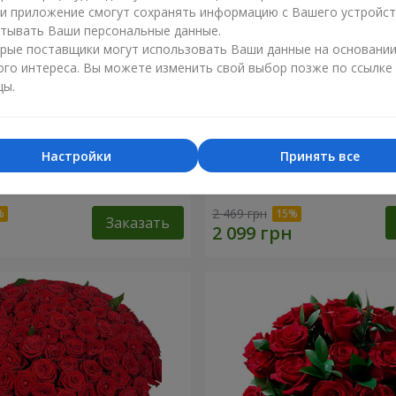
ли приложение смогут сохранять информацию с Вашего устройст
тывать Ваши персональные данные.
рые поставщики могут использовать Ваши данные на основани
ого интереса. Вы можете изменить свой выбор позже по ссылке
цы.
Настройки
Принять все
разноцветных хризантем!"
Букет "Гармония"
2 469 грн
Заказать