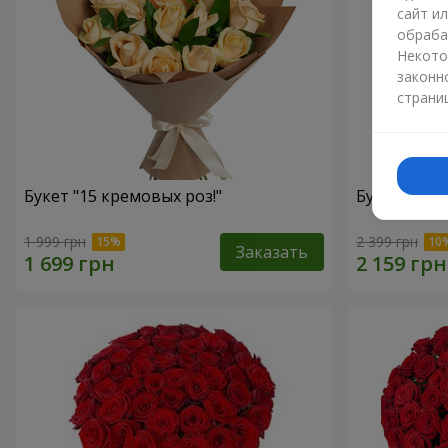
сайт и
обраба
Некото
законн
страни
Букет "15 кремовых роз!"
Букет "15 
1 999 грн
2 399 грн
Заказать