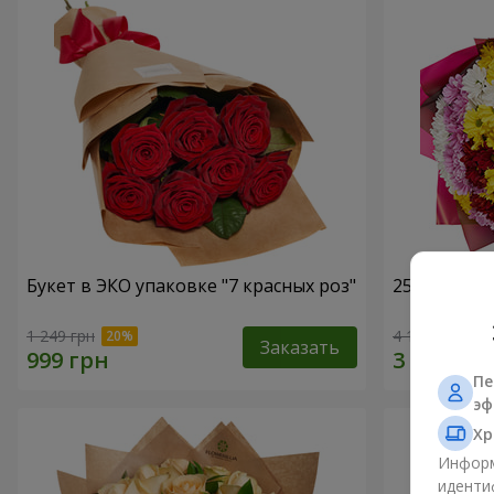
Букет в ЭКО упаковке "7 красных роз"
25 разноцв
1 249 грн
4 124 грн
Заказать
Пе
эф
Хр
Информ
иденти