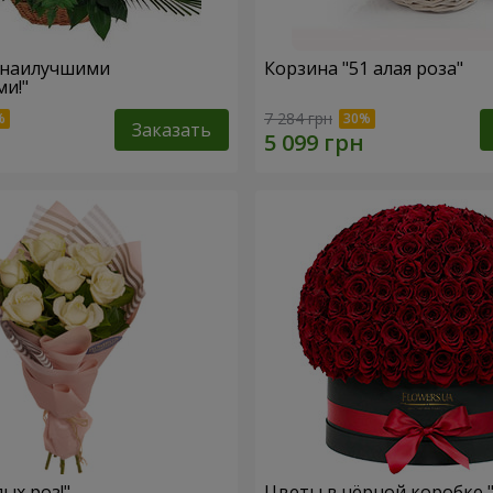
 наилучшими
Корзина "51 алая роза"
и!"
7 284 грн
Заказать
лых роз!"
Цветы в чёрной коробке 