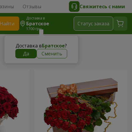
азины
Отзывы
Свяжитесь с нами
Доставка в
Найти
Братское
Cтатус заказа
1700 грн
Доставка в
Братское
?
Да
Сменить