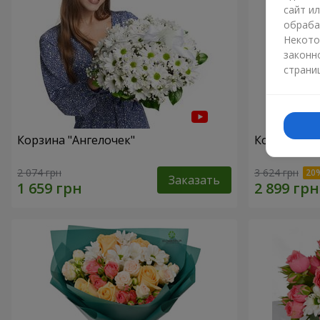
сайт и
обраба
Некото
законн
страни
Корзина "Ангелочек"
Корзина "В
2 074 грн
3 624 грн
Заказать