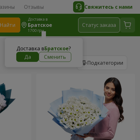
азины
Отзывы
Свяжитесь с нами
Доставка в
Найти
Братское
Cтатус заказа
1700 грн
Доставка в
Братское
?
Да
Сменить
Подкатегории