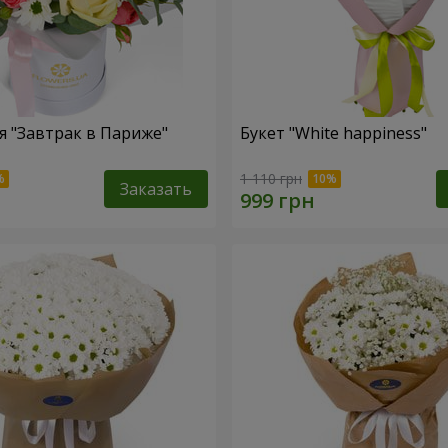
 "Завтрак в Париже"
Букет "White happiness"
1 110 грн
Заказать