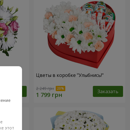
зах"
Цветы в коробке "Улыбнись!"
а
2 249 грн
Заказать
Заказать
ление
ые
же этот