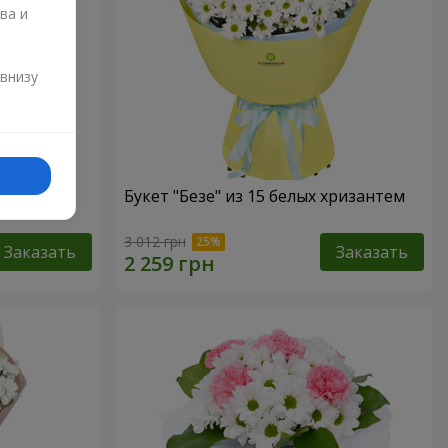
ва и
и
 внизу
Букет "Безе" из 15 белых хризантем
3 012 грн
Заказать
Заказать