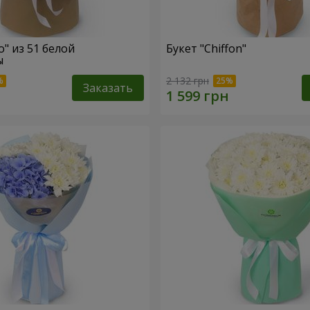
o" из 51 белой
Букет "Chiffon"
ы
2 132 грн
Заказать