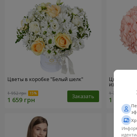
Цветы в коробке "Белый шелк"
Цветы в ко
избежать"
1 952 грн
1 764 грн
Заказать
Пе
эф
Хр
Информ
иденти