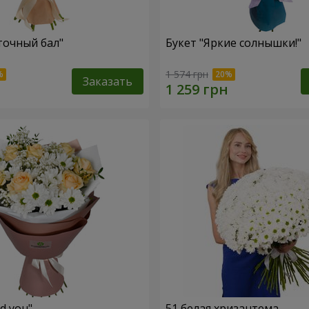
точный бал"
Букет "Яркие солнышки!"
1 574 грн
Заказать
ed you"
51 белая хризантема