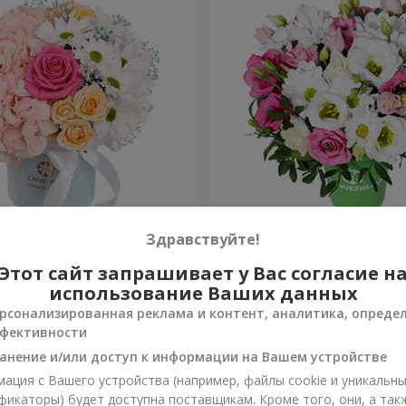
робке "Счастья не
Композиция "Лучики в гла
Здравствуйте!
Этот сайт запрашивает у Вас согласие н
1 110 грн
Заказать
использование Ваших данных
рсонализированная реклама и контент, аналитика, опреде
фективности
анение и/или доступ к информации на Вашем устройстве
ация с Вашего устройства (например, файлы cookie и уникальн
фикаторы) будет доступна поставщикам. Кроме того, они, а так