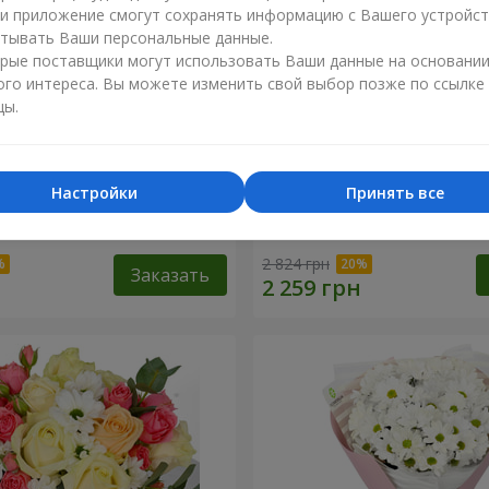
ли приложение смогут сохранять информацию с Вашего устройст
тывать Ваши персональные данные.
рые поставщики могут использовать Ваши данные на основани
ого интереса. Вы можете изменить свой выбор позже по ссылке
цы.
Настройки
Принять все
любленный сад"
Композиция "Charlotte"
2 824 грн
Заказать