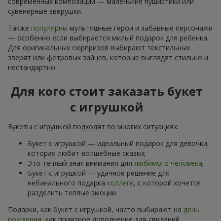
современных композиций — маленькие пушистики или
сувенирные зверушки.
Также
популярны
мультяшные герои и забавные персонажи
— особенно если выбирается милый подарок для ребенка.
Для оригинальных сюрпризов выбирают текстильных
зверят или фетровых зайцев, которые выглядят стильно и
нестандартно.
Для кого стоит заказать букет
с игрушкой
Букеты с игрушкой подходят во многих ситуациях:
Букет с игрушкой — идеальный подарок для девочки,
которая любит волшебные сказки;
Это теплый знак внимания для
любимого человека
;
Букет с игрушкой — удачное решение для
небанального подарка
коллеге
, с которой хочется
разделить теплые эмоции.
Подарки, как букет с игрушкой, часто выбирают на
день
рождения
, как приятное дополнение для свиданий,