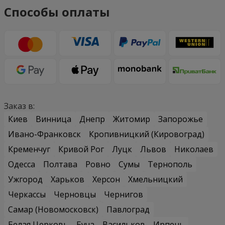
Способы оплаты
Заказ в:
Киев
Винница
Днепр
Житомир
Запорожье
Ивано-Франковск
Кропивницкий (Кировоград)
Кременчуг
Кривой Рог
Луцк
Львов
Николаев
Одесса
Полтава
Ровно
Сумы
Тернополь
Ужгород
Харьков
Херсон
Хмельницкий
Черкассы
Черновцы
Чернигов
Самар (Новомосковск)
Павлоград
Белая Церковь
Буча
Васильков
Ирпень