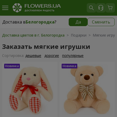
Доставка в
Белогородка
?
Да
Сменить
Доставка в
Белогородка
|
бесплатно
Доставка цветов в г. Белогородка
> Подарки > Мягкие игру
Заказать мягкие игрушки
Cортировка:
дешевые
дорогие
популярные