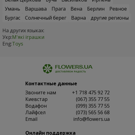
Умань
Варшава
Прага
Вена
Берлин
Ревное
Бургас
Солнечный берег
Варна
другие регионы
На других языках:
Укр:
М'які іграшки
Eng:
Toys
Контактные данные
Звоните нам
+1 718 475 92 72
Киевстар
(067) 355 77 55
Водафон
(099) 355 77 55
Лайфсел
(073) 565 56 68
Email
info@flowers.ua
Онлайн поддержка