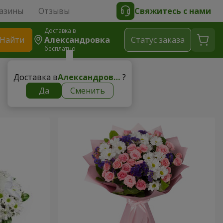
азины
Отзывы
Свяжитесь с нами
Доставка в
Найти
Александровка
Cтатус заказа
бесплатно
Доставка в
Александровка
?
Да
Сменить