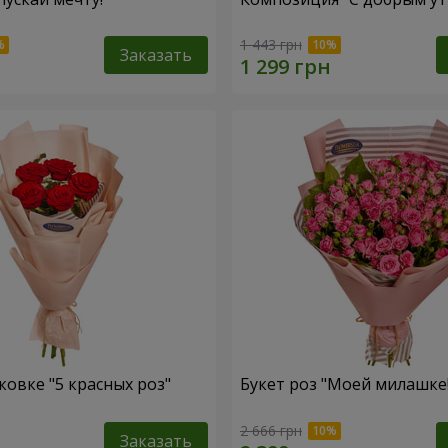
1 443 грн
Заказать
ковке "5 красных роз"
Букет роз "Моей милашке!
2 666 грн
Заказать