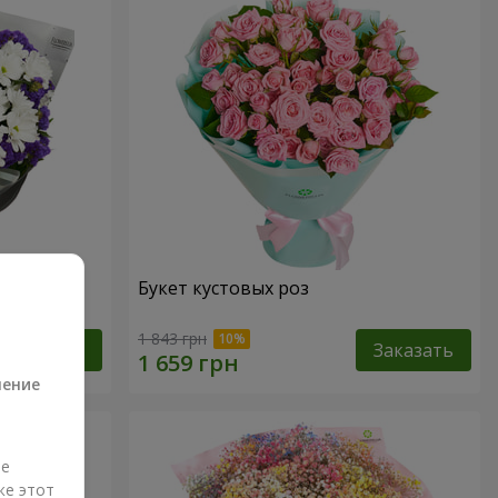
дения
Букет кустовых роз
а
1 843 грн
Заказать
Заказать
ление
ые
же этот