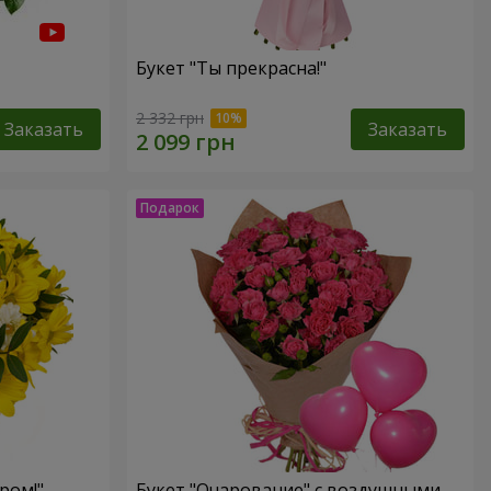
Букет "Ты прекрасна!"
2 332 грн
Заказать
Заказать
ром!"
Букет "Очарование" с воздушными