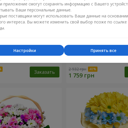
ли приложение смогут сохранять информацию с Вашего устройст
тывать Ваши персональные данные.
рые поставщики могут использовать Ваши данные на основани
ого интереса. Вы можете изменить свой выбор позже по ссылке
цы.
Настройки
Принять все
косновение любви" +
9 веток фиолетовой эуст
2 932 грн
Заказать