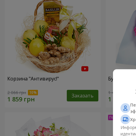
Корзина "Антивирус!"
Букет "15 р
2 066 грн
1 481 грн
Заказать
Пе
эф
Хр
Информ
иденти