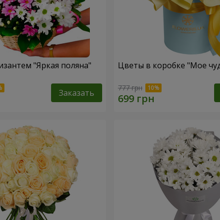
изантем "Яркая поляна"
Цветы в коробке "Мое чу
777 грн
Заказать