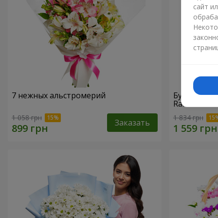
сайт и
обраба
Некото
законн
страни
7 нежных альстромерий
Букет "При
Raffaello
1 058 грн
1 834 грн
Заказать