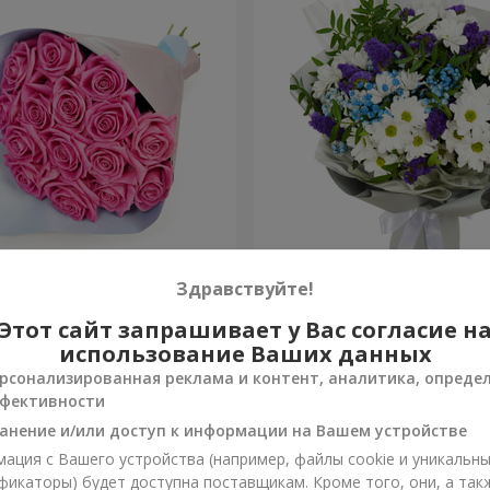
озовых роз"
Яркий букет на День рож
Здравствуйте!
Этот сайт запрашивает у Вас согласие н
1 399 грн
Заказать
использование Ваших данных
рсонализированная реклама и контент, аналитика, опреде
фективности
анение и/или доступ к информации на Вашем устройстве
ация с Вашего устройства (например, файлы cookie и уникальн
фикаторы) будет доступна поставщикам. Кроме того, они, а так