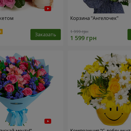
кетом
Корзина "Ангелочек"
1 999 грн
Заказать
пускай мечту!"
Композиция "С добрым ут