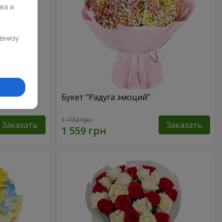
ва и
и
 внизу
омы
Букет "Радуга эмоций"
1 732 грн
Заказать
Заказать