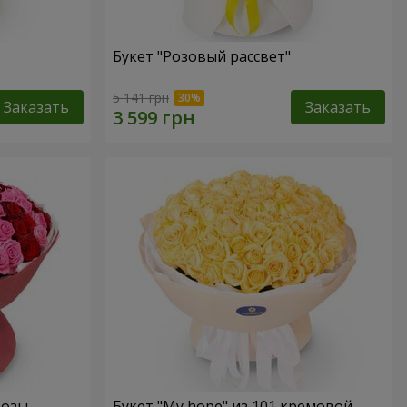
Букет "Розовый рассвет"
5 141 грн
Заказать
Заказать
розы
Букет "My hope" из 101 кремовой