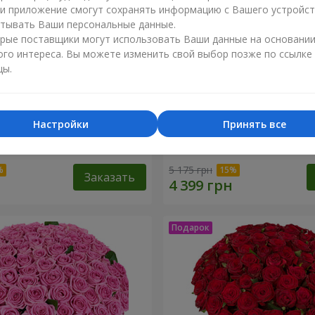
ли приложение смогут сохранять информацию с Вашего устройст
тывать Ваши персональные данные.
рые поставщики могут использовать Ваши данные на основани
ого интереса. Вы можете изменить свой выбор позже по ссылке
цы.
Настройки
Принять все
оз
51 белая хризантема
5 175 грн
Заказать