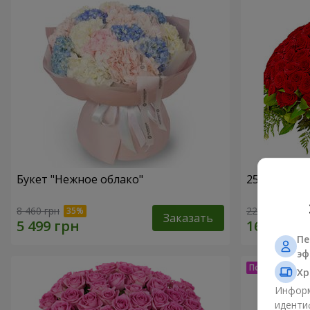
Букет "Нежное облако"
251 красна
8 460 грн
22 999 грн
Заказать
Пе
эф
Хр
Информ
иденти