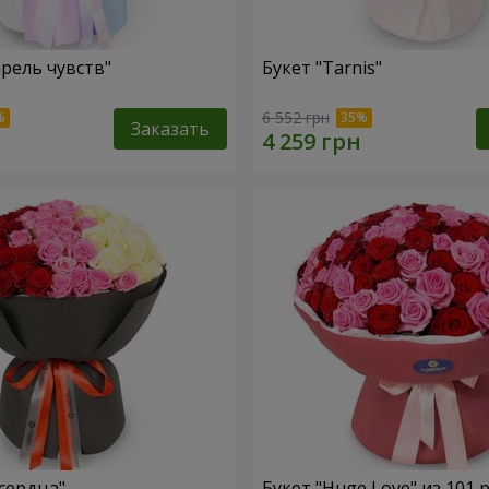
арель чувств"
Букет "Tarnis"
6 552 грн
Заказать
 сердца"
Букет "Huge Love" из 101 