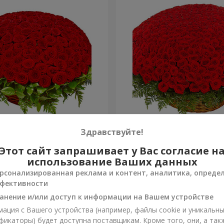
я роза
501 красная роза
Здравствуйте!
Этот сайт запрашивает у Вас согласие н
52 907 грн
Заказать
использование Ваших данных
рсонализированная реклама и контент, аналитика, опреде
фективности
анение и/или доступ к информации на Вашем устройстве
ация с Вашего устройства (например, файлы cookie и уникальн
фикаторы) будет доступна поставщикам. Кроме того, они, а так