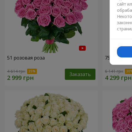
сайт и
обраба
Некото
законн
страни
51 розовая роза
75 белых р
4 614 грн
6 141 грн
Заказать