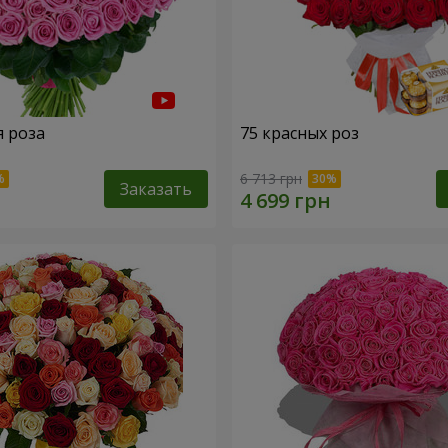
я роза
75 красных роз
6 713 грн
Заказать