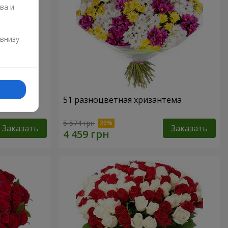
ва и
и
 внизу
51 разноцветная хризантема
5 574 грн
Заказать
Заказать