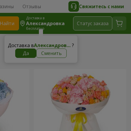
азины
Отзывы
Свяжитесь с нами
Доставка в
Найти
Александровка
Cтатус заказа
бесплатно
Доставка в
Александровка
?
Да
Сменить