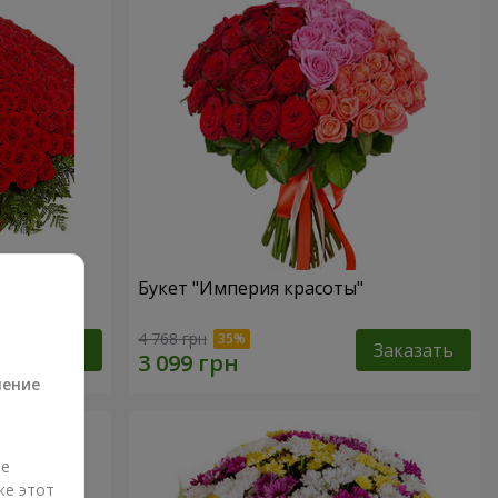
Букет "Империя красоты"
а
4 768 грн
Заказать
Заказать
ление
ые
же этот