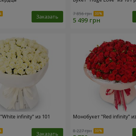
7 856 грн
Заказать
White infinity" из 101
Монобукет "Red infinity" и
8 227 грн
Заказать