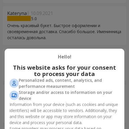
Kateryna
10.09.2021
5
Очень красивый букет. Быстрое оформлении и
своевременная доставка. Спасибо большое. Именинница
осталась довольна.
Елена
26.07.2021
Hello!
5
This website asks for your consent
Прекрасный букет, отличный сервис . Спасибо всем за
to process your data
вашу работу!!!
Personalized ads, content, analytics, and
performance measurement
Дорошкевич Дмитро
24.06.2021
Storage and/or access to information on your
5
device
Чудовий букет! Все було зроблено професійно, дуже
Information from your device (such as cookies and unique
швидко і оперативно доставлено. Дуже вдячний компаніі
identifiers) will be accessible to vendors. Additionally, they
за прекрасну роботу! Буду ще звертатись. Діма
and this website or app may store information on your
device and process your personal data.
Some providers may process your data based on