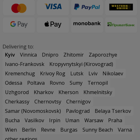
Delivering to:
Kyiv
Vinnica
Dnipro
Zhitomir
Zaporozhye
Ivano-Frankovsk
Kropyvnytskyi (Kirovograd)
Kremenchug
Krivoy Rog
Lutsk
Lviv
Nikolaev
Odessa
Poltava
Rovno
Sumy
Ternopil
Uzhgorod
Kharkov
Kherson
Khmelnitsky
Cherkassy
Chernovtsy
Chernigov
Samar (Novomoskovsk)
Pavlograd
Belaya Tserkov
Bucha
Vasilkov
Irpin
Uman
Warsaw
Praha
Wien
Berlin
Revne
Burgas
Sunny Beach
Varna
other regions