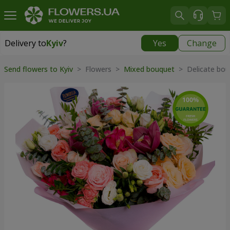
Delivery to
Kyiv
?
Yes
Change
Delivery to
Kyiv
|
free
Send flowers to Kyiv
> Flowers >
Mixed bouquet
> Delicate bou