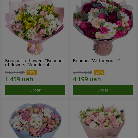
Bouquet of flowers "Bouquet
Bouquet "All for you ...!"
of flowers "Wonderful
mood""
1 621 uah
5 249 uah
Order
Order