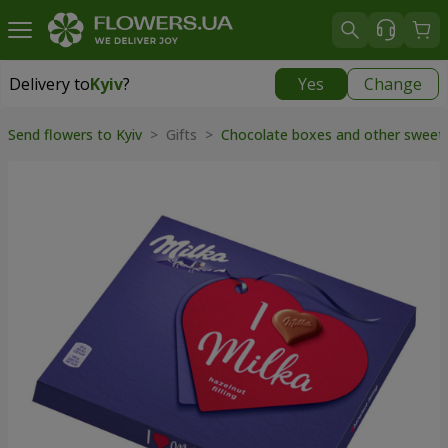
Delivery to
Kyiv
?
Yes
Change
Delivery to
Kyiv
|
free
Send flowers to Kyiv
>
Gifts
>
Chocolate boxes and other sweet