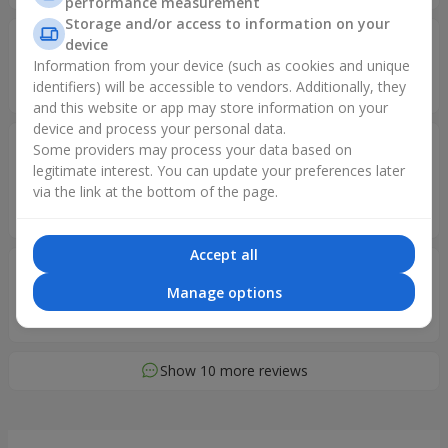
performance measurement
Storage and/or access to information on your
Валентина
05.02.2024
device
5
Information from your device (such as cookies and unique
Дякую Велике.
identifiers) will be accessible to vendors. Additionally, they
and this website or app may store information on your
device and process your personal data.
Дар'я
16.01.2024
Some providers may process your data based on
5
legitimate interest. You can update your preferences later
Дякую за квіти, мамі сподобались. Як завжди дуже свіжі і
via the link at the bottom of the page.
гарні квіти)
Accept all
Денис
11.12.2023
5
Manage options
Лучшие
Show 10 more reviews