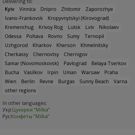
Delivering to:
Kyiv
Vinnica
Dnipro
Zhitomir
Zaporozhye
Ivano-Frankovsk
Kropyvnytskyi (Kirovograd)
Kremenchug
Krivoy Rog
Lutsk
Lviv
Nikolaev
Odessa
Poltava
Rovno
Sumy
Ternopil
Uzhgorod
Kharkov
Kherson
Khmelnitsky
Cherkassy
Chernovtsy
Chernigov
Samar (Novomoskovsk)
Pavlograd
Belaya Tserkov
Bucha
Vasilkov
Irpin
Uman
Warsaw
Praha
Wien
Berlin
Revne
Burgas
Sunny Beach
Varna
other regions
In other languages:
Укр:
Цукерки "Milka"
Рус:
Конфеты "Milka"