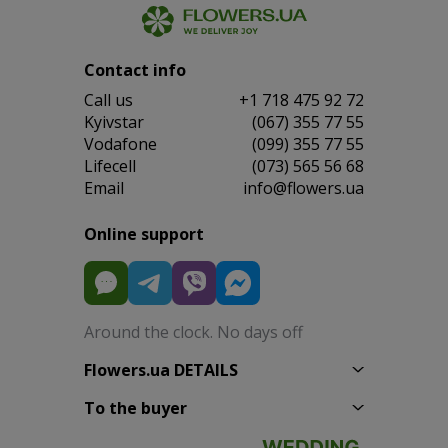
Contact info
Сall us
+1 718 475 92 72
Kyivstar
(067) 355 77 55
Vodafone
(099) 355 77 55
Lifecell
(073) 565 56 68
Email
info@flowers.ua
Online support
Around the clock. No days off
Flowers.ua DETAILS
To the buyer