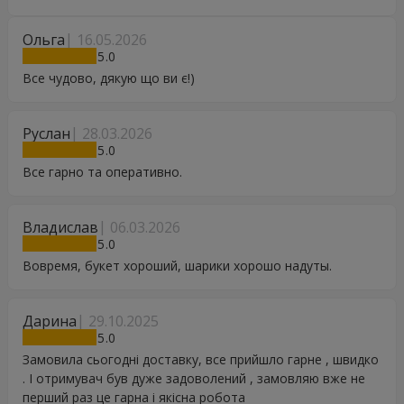
Ольга
16.05.2026
5
Все чудово, дякую що ви є!)
Руслан
28.03.2026
5
Все гарно та оперативно.
Владислав
06.03.2026
5
Вовремя, букет хороший, шарики хорошо надуты.
Дарина
29.10.2025
5
Замовила сьогодні доставку, все прийшло гарне , швидко
. І отримувач був дуже задоволений , замовляю вже не
перший раз це гарна і якісна робота