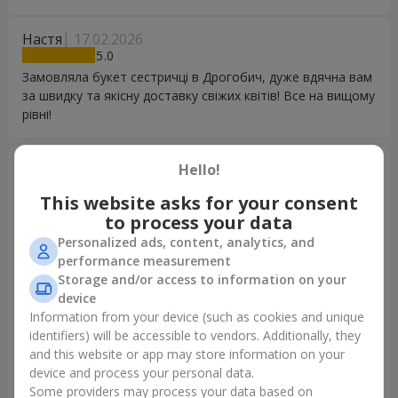
Настя
17.02.2026
5
Замовляла букет сестричці в Дрогобич, дуже вдячна вам
за швидку та якісну доставку свіжих квітів! Все на вищому
рівні!
Євгенія
22.11.2025
Hello!
5
This website asks for your consent
Хочу подякувати. Щиро, від серця. Спочатку відмічу, що
to process your data
при замовленні мені до букету запропонували торт,
Personalized ads, content, analytics, and
вино, шари, листівку, те що не було на сайті. Дякую, це
performance measurement
дійсно важливо та приємно, тому що корзина з чимось
Storage and/or access to information on your
іноді забагато, а торт чи вино дуже доречні. Далі мене
device
дуже вразило, що кожний крок супроводжується,
Information from your device (such as cookies and unique
узгоджується та підтримується (смс, дзвінок, додаток).
identifiers) will be accessible to vendors. Additionally, they
Мій отримувач не виходив на зв'язок, мені
and this website or app may store information on your
запропонували перенести доставку, або повернути
device and process your personal data.
гроші. І нарешті вручення. Отримувач була дуже
Some providers may process your data based on
задоволена і вітанням, і відношенням. Дуже святково і