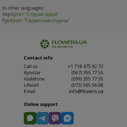
In other languages:
Укр:
Букет "Струни серця"
Рус:
Букет "Сердечные струны"
Contact info
Сall us
+1 718 475 92 72
Kyivstar
(067) 355 77 55
Vodafone
(099) 355 77 55
Lifecell
(073) 565 56 68
Email
info@flowers.ua
Online support