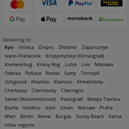
Delivering to:
Kyiv
Vinnica
Dnipro
Zhitomir
Zaporozhye
Ivano-Frankovsk
Kropyvnytskyi (Kirovograd)
Kremenchug
Krivoy Rog
Lutsk
Lviv
Nikolaev
Odessa
Poltava
Rovno
Sumy
Ternopil
Uzhgorod
Kharkov
Kherson
Khmelnitsky
Cherkassy
Chernovtsy
Chernigov
Samar (Novomoskovsk)
Pavlograd
Belaya Tserkov
Bucha
Vasilkov
Irpin
Uman
Warsaw
Praha
Wien
Berlin
Revne
Burgas
Sunny Beach
Varna
other regions