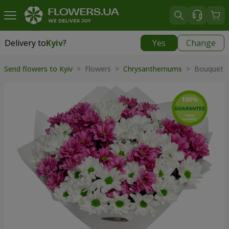
Delivery to
Kyiv
?
Yes
Change
Delivery to
Kyiv
|
free
Send flowers to Kyiv
> Flowers >
Chrysanthemums
> Bouquet "H