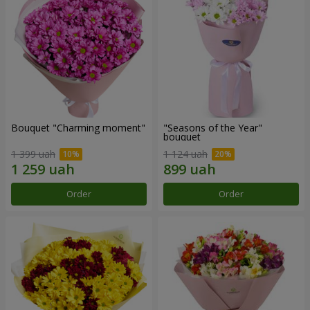
Bouquet "Charming moment"
"Seasons of the Year"
bouquet
1 399 uah
1 124 uah
Order
Order