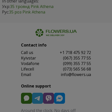
In other languages:
Укр:
35 троянд Pink Athena
Рус:
35 роз Pink Athena
Contact info
Сall us
+1 718 475 92 72
Kyivstar
(067) 355 77 55
Vodafone
(099) 355 77 55
Lifecell
(073) 565 56 68
Email
info@flowers.ua
Online support
Around the clock. No days off