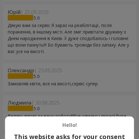
Юрій
25.09.2025
5
Дякую вам за сервіс Я зараз на реабілітації, після
поранення, в іншому місті. Але зміг привітати дружину з
Днем народження в Києві. Її дуже сподобалось і головне
що вони пахнуть!!! Бо бувають троянди без запаху. Але у
вас усе на висоті.
Олександр
23.09.2025
5
Замовляв квіти, все на висоті,сервіс супер
Людмила
30.08.2025
5
Велику дякую за вашу роботу!!Все швидко і якісно!Дуже
сподобалися квіти?
Hello!
This website asks for your consent