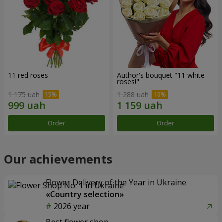
11 red roses
Author's bouquet "11 white
roses!"
1 175 uah
1 288 uah
Order
Order
Our achievements
Flower Delivery of the Year in Ukraine
«Country selection»
2026 year