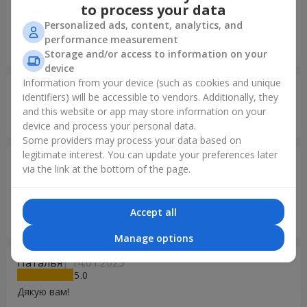
Володимир
11.07.2025
to process your data
5
Personalized ads, content, analytics, and
Дякую Вам за роботу чудовий букет, дівчина в захваті.
performance measurement
Ви кращі, рекомендую
Storage and/or access to information on your
device
Information from your device (such as cookies and unique
Євгенія
09.07.2025
identifiers) will be accessible to vendors. Additionally, they
5
and this website or app may store information on your
Дякую за бездоганну роботу
device and process your personal data.
Some providers may process your data based on
legitimate interest. You can update your preferences later
Софія
11.06.2025
via the link at the bottom of the page.
5
Мені подарувати троянди від вашого магазину ну це
просто простояли найдовше з усіх букетів ?
Accept all
РЕКОМЕНДУЮ ?
Manage options
Наталья
14.01.2025
5
Дякую вам!