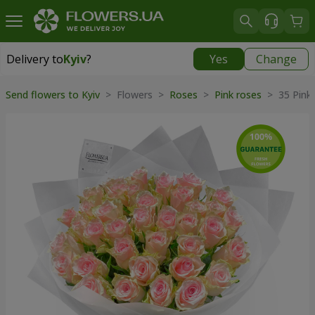
Delivery to
Kyiv
?
Yes
Change
Delivery to
Kyiv
|
free
Send flowers to Kyiv
> Flowers >
Roses
>
Pink roses
> 35 Pink 