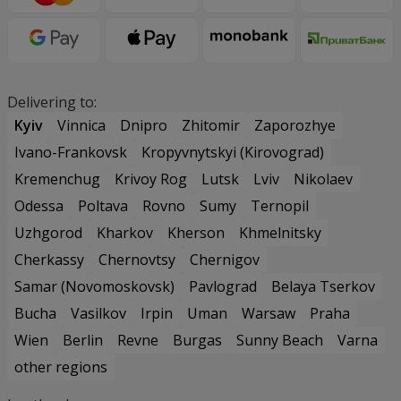
Delivering to:
Kyiv
Vinnica
Dnipro
Zhitomir
Zaporozhye
Ivano-Frankovsk
Kropyvnytskyi (Kirovograd)
Kremenchug
Krivoy Rog
Lutsk
Lviv
Nikolaev
Odessa
Poltava
Rovno
Sumy
Ternopil
Uzhgorod
Kharkov
Kherson
Khmelnitsky
Cherkassy
Chernovtsy
Chernigov
Samar (Novomoskovsk)
Pavlograd
Belaya Tserkov
Bucha
Vasilkov
Irpin
Uman
Warsaw
Praha
Wien
Berlin
Revne
Burgas
Sunny Beach
Varna
other regions