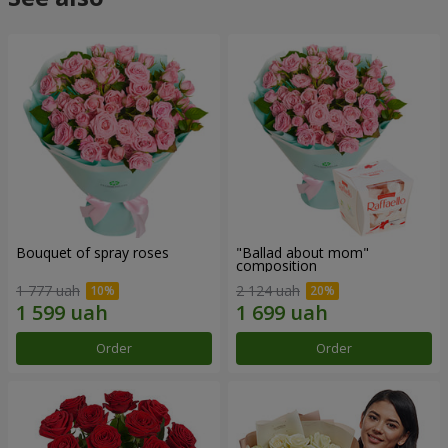
Bouquet of spray roses
"Ballad about mom"
composition
1 777 uah
2 124 uah
Order
Order