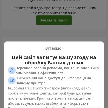
Залиште свій відгук про товар. Це допоможе іншим
клієнтам зробити свій вибір!
Залишити відгук
Щойно доставили
Вітаємо!
Цей сайт запитує Вашу згоду на
обробку Ваших даних
Персоналізована реклама, контент, аналітика,
вимірювання ефективності
Збереження і/або доступ до інформації на
Вашому пристрої
Інформація з Вашого пристрою (наприклад, файли
cookie та унікальні ідентифікатори) буде доступна
постачальникам. Крім того, вони, а також цей сайт
або застосунок зможуть зберігати інформацію з
Букет "Пастила"