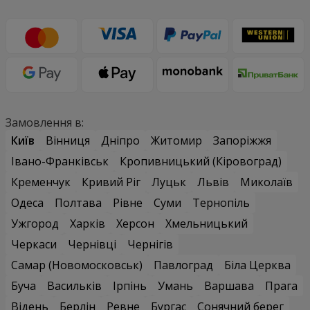
Замовлення в:
Київ
Вінниця
Дніпро
Житомир
Запоріжжя
Івано-Франківськ
Кропивницький (Кіровоград)
Кременчук
Кривий Ріг
Луцьк
Львів
Миколаїв
Одеса
Полтава
Рівне
Суми
Тернопіль
Ужгород
Харків
Херсон
Хмельницький
Черкаси
Чернівці
Чернігів
Самар (Новомосковськ)
Павлоград
Біла Церква
Буча
Васильків
Ірпінь
Умань
Варшава
Прага
Відень
Берлін
Ревне
Бургас
Сонячний берег