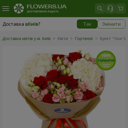
Доставка в
Київ
?
Так
Змінити
Доставка в
Київ
|
безкоштовно
Доставка квітів у м. Київ
> Квіти >
Гортензії
> Букет "Your Sm